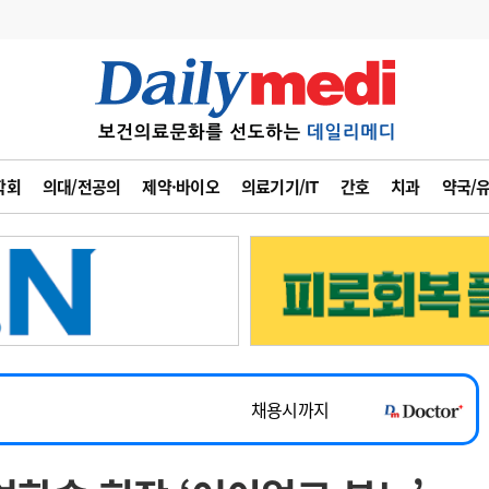
변경
사고
수첩
학회
의대/전공의
제약·바이오
의료기기/IT
간호
치과
약국/
계
6
관리급여 실시
7
지필공 지원책
~2026-08-31
8
수련환경 개선
채용시까지
9
의과대학 입시
 공개채용
채용시까지
10
약가인하
유권해석
정책/통계
공시
채용시까지
~2026-08-15