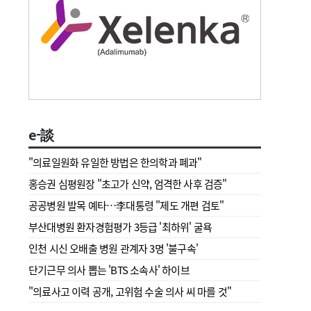
e-談
"의료일원화 유일한 방법은 한의학과 폐과"
홍승권 심평원장 " 초고가 신약, 엄격한 사후 검증"
공공병원 발목 예타…李대통령 "제도 개편 검토"
부산대병원 환자경험평가 3등급 '최하위' 굴욕
인천 시신 오배출 병원 관계자 3명 '불구속'
단기근무 의사 뽑는 'BTS 소속사' 하이브
"의료사고 이력 공개, 고위험 수술 의사 씨 마를 것"