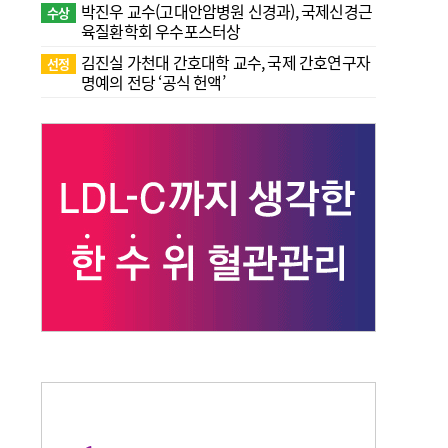
박진우 교수(고대안암병원 신경과), 국제신경근
수상
육질환학회 우수포스터상
김진실 가천대 간호대학 교수, 국제 간호연구자
선정
명예의 전당 ‘공식 헌액’