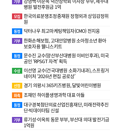
강영백·이순옥 덕산장학회 이사장 부부, 제주대
기부
병원 발전후원금 1억
한국의료분쟁조정중재원 정형외과 상임감정위
모집
원
닥터나우 최고마케팅책임자(CMO) 전지웅
동정
한화손해보험, 고대안암병원 소아청소년 환아
기부
보호자용 웰니스키트
문수진 교수( 양산부산대병원 이비인후과), 미국
동정
공인 ‘RPSGT 자격’ 획득
이선영 교수(건국대병원 소화기내과), 스프링거
수상
네이처 ‘2026년 편집 공로상’
경기 의왕시 365키즈병원, 달빛어린이병원
선정
조재민 하이플생명과학 대표 아들
화촉
대구경북첨단의료산업진흥재단, 미래전략추진
동정
단·빅데이터팀 신설
류기성·이옥희 동문 부부, 부산대 의대 발전기금
기부
1억원