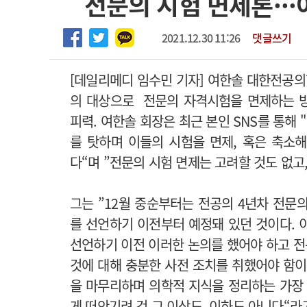
전문의 시험 면제론···
2026년 하반기 인턴 모집
고객센터
회사소개
법적고지
마취통증의학과 임기제 임상의사 채용
2021.12.30 11:26
댓글쓰기
[데일리메디 임수민 기자] 여한솔 대한전공
의 대상으로 전문의 자격시험을 면제하는 
피력. 여한솔 회장은 최근 본인 SNS를 통해
를 탓하며 이들의 시험을 면제, 혹은 축소
다“며 ”전문의 시험 면제는 고려할 것도 없고,
그는 ”12월 중순부터는 전공의 4년차 전문
를 선언하기 이전부터 예정돼 있던 것이다. 
선언하기 이전 이러한 논의를 했어야 하고 
것에 대해 충분한 사전 조치를 취했어야 함이
을 마무리하며 의학적 지식을 정리하는 가장
게 떠안기려 것 그 이상도, 이하도 아니다“라