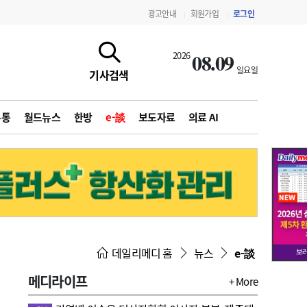
광고안내
회원가입
로그인
|
|
08.09
2026
일요일
기사검색
유통
월드뉴스
한방
e-談
보도자료
의료 AI
지침·기준·평가
약제급여 심사 결과
데일리메디 홈
뉴스
e-談
메디라이프
+ More