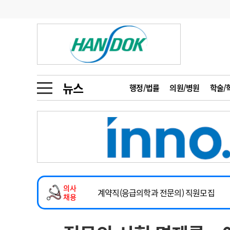
기부
모집
메디인포
인사
부음
오피니언
칼럼
건강정보
금주의 검색어
인물
초대석
피플
뉴스
행정/법률
의원/병원
학술/
1
의사인력 수급 추
동영상뉴스
2
성분명 처방
2026년 하반기 인턴 모집
포토뉴스
포토뉴스
3
AI의료
마취통증의학과 임기제 임상의사 채용
4
전공의 모집 결과
메디 Hospital
지역병원
중소병원
소아청소년과(소아응급전담) 계약직 의사
5
의사국시 합격률
의사
인포메이션
행정처분
판례
계약직(응급의학과 전문의) 직원모집
채용
하반기 전공의(레지던트1년차) 모집
학회·연수강좌
학회/연수강좌
행사