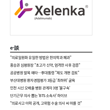
e-談
"의료일원화 유일한 방법은 한의학과 폐과"
홍승권 심평원장 " 초고가 신약, 엄격한 사후 검증"
공공병원 발목 예타…李대통령 "제도 개편 검토"
부산대병원 환자경험평가 3등급 '최하위' 굴욕
인천 시신 오배출 병원 관계자 3명 '불구속'
단기근무 의사 뽑는 'BTS 소속사' 하이브
"의료사고 이력 공개, 고위험 수술 의사 씨 마를 것"