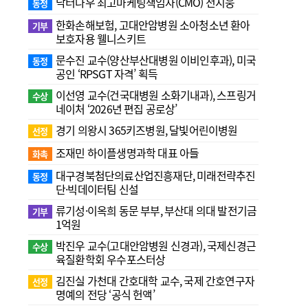
닥터나우 최고마케팅책임자(CMO) 전지웅
동정
한화손해보험, 고대안암병원 소아청소년 환아
기부
보호자용 웰니스키트
문수진 교수( 양산부산대병원 이비인후과), 미국
동정
공인 ‘RPSGT 자격’ 획득
이선영 교수(건국대병원 소화기내과), 스프링거
수상
네이처 ‘2026년 편집 공로상’
경기 의왕시 365키즈병원, 달빛어린이병원
선정
조재민 하이플생명과학 대표 아들
화촉
대구경북첨단의료산업진흥재단, 미래전략추진
동정
단·빅데이터팀 신설
류기성·이옥희 동문 부부, 부산대 의대 발전기금
기부
1억원
박진우 교수(고대안암병원 신경과), 국제신경근
수상
육질환학회 우수포스터상
김진실 가천대 간호대학 교수, 국제 간호연구자
선정
명예의 전당 ‘공식 헌액’