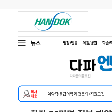
기부
모집
메디인포
인사
부음
오피니언
칼럼
건강정보
금주의 검색어
인물
초대석
피플
뉴스
행정/법률
의원/병원
학술/
1
의사인력 수급 추
동영상뉴스
2
성분명 처방
2026년 하반기 인턴 모집
포토뉴스
포토뉴스
3
AI의료
마취통증의학과 임기제 임상의사 채용
4
전공의 모집 결과
메디 Hospital
지역병원
중소병원
소아청소년과(소아응급전담) 계약직 의사
5
의사국시 합격률
의사
인포메이션
행정처분
판례
계약직(응급의학과 전문의) 직원모집
채용
하반기 전공의(레지던트1년차) 모집
학회·연수강좌
학회/연수강좌
행사