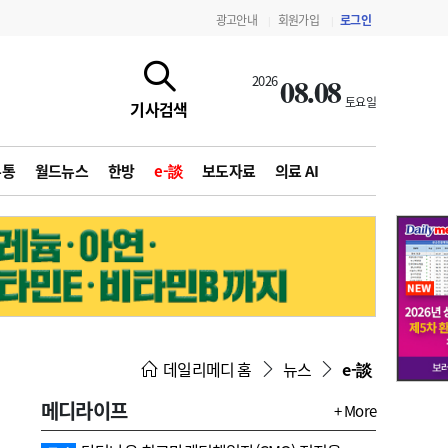
광고안내
회원가입
로그인
|
|
08.08
2026
토요일
기사검색
유통
월드뉴스
한방
e-談
보도자료
의료 AI
지침·기준·평가
약제급여 심사 결과
데일리메디 홈
뉴스
e-談
메디라이프
+ More