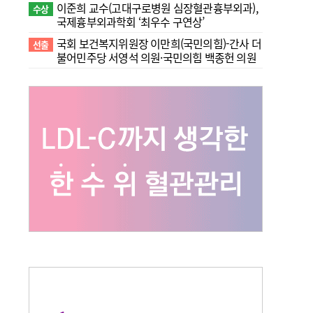
이준희 교수(고대구로병원 심장혈관흉부외과),
수상
국제흉부외과학회 ‘최우수 구연상’
국회 보건복지위원장 이만희(국민의힘)-간사 더
선출
불어민주당 서영석 의원·국민의힘 백종헌 의원