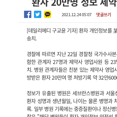
환자 20만명 정보 제
2026년 하반기 인턴 모집
고객센터
회사소개
법적고지
마취통증의학과 임기제 임상의사 채용
2021.12.24 05:07
댓글쓰기
[데일리메디 구교윤 기자] 환자 개인정보를
송치.
경찰에 따르면 지난 22일 경찰청 국가수사
함한 관계자 27명과 제약사 영업사원 등 
치. 병원 관계자들은 친분 있는 제약사 영업
방받은 환자 20만여 명 처방기록 약 32만60
정보가 유출된 병원은 세브란스병원과 서울
환자 성명과 생년월일, 나이는 물론 병명과 처
록. 일부 병원 기록에는 중증질환이나 정신병원
찰은 "해당 병원들이 환자 개인정보 안전성 