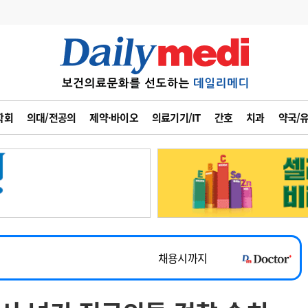
변경
사고
수첩
학회
의대/전공의
제약·바이오
의료기기/IT
간호
치과
약국/
계
6
관리급여 실시
7
지필공 지원책
~2026-08-31
8
수련환경 개선
채용시까지
9
의과대학 입시
 공개채용
채용시까지
10
약가인하
유권해석
정책/통계
공시
채용시까지
~2026-08-15