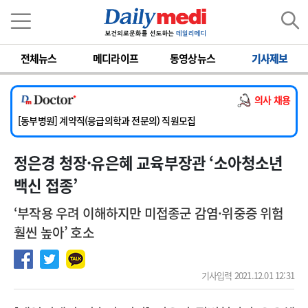
이름
비밀번호
전체뉴스
메디라이프
동영상뉴스
기사제보
[서울아산병원] 2026년 하반기 인턴 모집
[영남대학교의료원] 마취통증의학과 임기제 임상의사 채용
의사 채용
[충남대학교병원] 소아청소년과(소아응급전담) 계약직 의사 공개채용
[동부병원] 계약직(응급의학과 전문의) 직원모집
[이대목동병원] 하반기 전공의(레지던트1년차) 모집
정은경 청장·유은혜 교육부장관 ‘소아청소년
[서울아산병원] 2026년 하반기 인턴 모집
[영남대학교의료원] 마취통증의학과 임기제 임상의사 채용
백신 접종’
‘부작용 우려 이해하지만 미접종군 감염·위중증 위험
훨씬 높아’ 호소
기사입력 2021.12.01 12:31