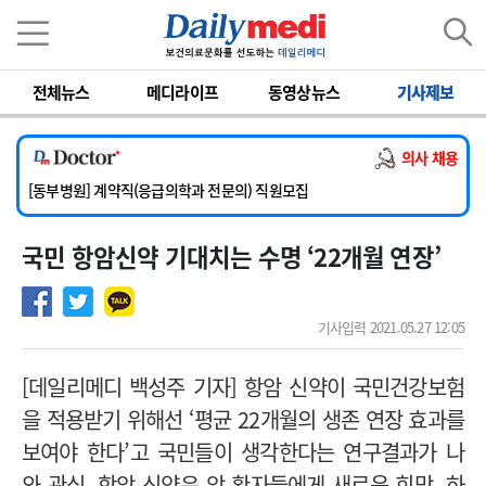
이름
비밀번호
전체뉴스
메디라이프
동영상뉴스
기사제보
[서울아산병원] 2026년 하반기 인턴 모집
[영남대학교의료원] 마취통증의학과 임기제 임상의사 채용
의사 채용
[충남대학교병원] 소아청소년과(소아응급전담) 계약직 의사 공개채용
[동부병원] 계약직(응급의학과 전문의) 직원모집
[이대목동병원] 하반기 전공의(레지던트1년차) 모집
국민 항암신약 기대치는 수명 ‘22개월 연장’
[서울아산병원] 2026년 하반기 인턴 모집
[영남대학교의료원] 마취통증의학과 임기제 임상의사 채용
기사입력 2021.05.27 12:05
[데일리메디 백성주 기자] 항암 신약이 국민건강보험
을 적용받기 위해선 ‘평균 22개월의 생존 연장 효과를
보여야 한다’고 국민들이 생각한다는 연구결과가 나
와 관심. 항암 신약은 암 환자들에게 새로운 희망. 하