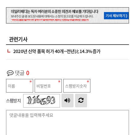
관련기사
2020년 신약 품목 허가 40개···전년比 14.3% 증가
댓글
0
스팸방지