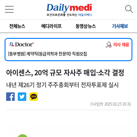
이름
비밀번호
전체뉴스
메디라이프
동영상뉴스
기사제보
[서울아산병원] 2026년 하반기 인턴 모집
[영남대학교의료원] 마취통증의학과 임기제 임상의사 채용
의사 채용
[충남대학교병원] 소아청소년과(소아응급전담) 계약직 의사 공개채용
[동부병원] 계약직(응급의학과 전문의) 직원모집
[이대목동병원] 하반기 전공의(레지던트1년차) 모집
아이센스, 20억 규모 자사주 매입·소각 결정
[서울아산병원] 2026년 하반기 인턴 모집
[영남대학교의료원] 마취통증의학과 임기제 임상의사 채용
내년 제26기 정기 주주총회부터 전자투표제 실시
기사입력 2025.02.25 10:31