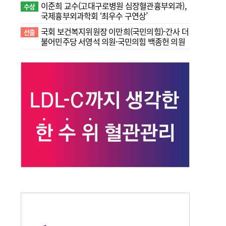
이준희 교수(고대구로병원 심장혈관흉부외과),
수상
국제흉부외과학회 ‘최우수 구연상’
국회 보건복지위원장 이만희(국민의힘)-간사 더
선출
불어민주당 서영석 의원·국민의힘 백종헌 의원