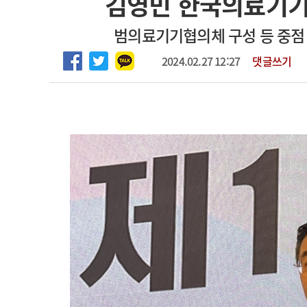
김영민 한국의료기기
2026년 하반기 인턴 모집
고객센터
회사소개
법적고지
범의료기기협의체 구성 등 중점
마취통증의학과 임기제 임상의사 채용
2024.02.27 12:27
댓글쓰기