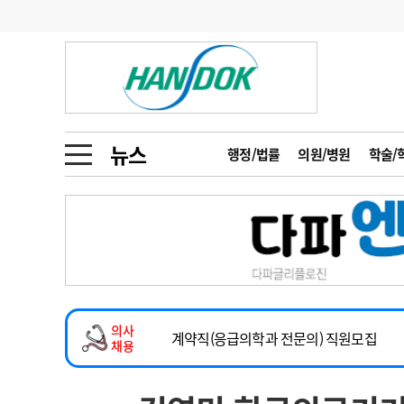
기부
모집
메디인포
인사
부음
오피니언
칼럼
건강정보
금주의 검색어
인물
초대석
피플
뉴스
행정/법률
의원/병원
학술/
1
의사인력 수급 추
동영상뉴스
2
성분명 처방
2026년 하반기 인턴 모집
포토뉴스
포토뉴스
3
AI의료
마취통증의학과 임기제 임상의사 채용
4
전공의 모집 결과
메디 Hospital
지역병원
중소병원
소아청소년과(소아응급전담) 계약직 의사
5
의사국시 합격률
의사
인포메이션
행정처분
판례
계약직(응급의학과 전문의) 직원모집
채용
하반기 전공의(레지던트1년차) 모집
학회·연수강좌
학회/연수강좌
행사