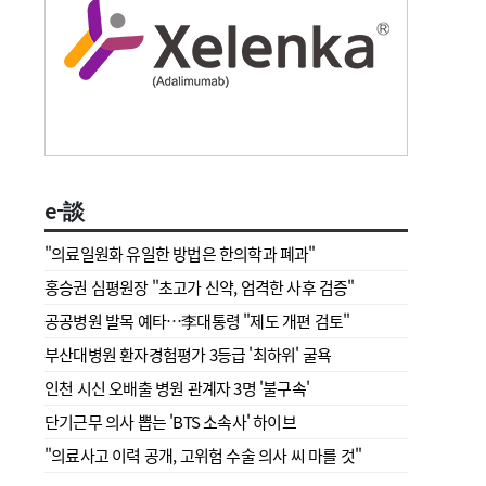
e-談
"의료일원화 유일한 방법은 한의학과 폐과"
홍승권 심평원장 " 초고가 신약, 엄격한 사후 검증"
공공병원 발목 예타…李대통령 "제도 개편 검토"
부산대병원 환자경험평가 3등급 '최하위' 굴욕
인천 시신 오배출 병원 관계자 3명 '불구속'
단기근무 의사 뽑는 'BTS 소속사' 하이브
"의료사고 이력 공개, 고위험 수술 의사 씨 마를 것"