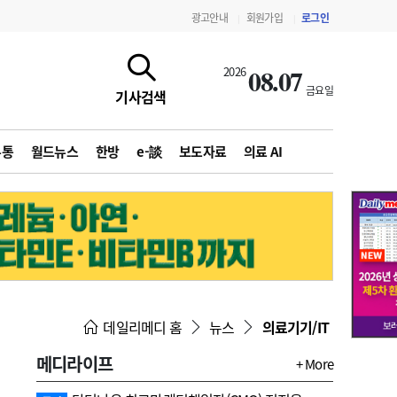
광고안내
회원가입
로그인
|
|
08.07
2026
금요일
기사검색
유통
월드뉴스
한방
e-談
보도자료
의료 AI
지침·기준·평가
약제급여 심사 결과
데일리메디 홈
뉴스
의료기기/IT
메디라이프
+ More