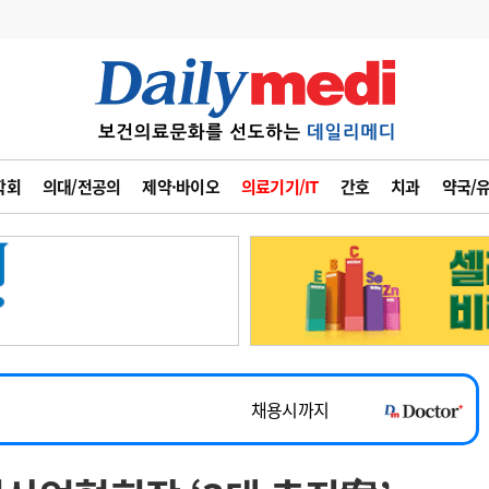
변경
사고
수첩
학회
의대/전공의
제약·바이오
의료기기/IT
간호
치과
약국/
계
6
관리급여 실시
7
지필공 지원책
~2026-08-31
8
수련환경 개선
채용시까지
9
의과대학 입시
 공개채용
채용시까지
10
약가인하
유권해석
정책/통계
공시
채용시까지
~2026-08-15