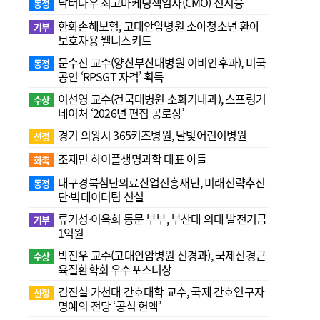
닥터나우 최고마케팅책임자(CMO) 전지웅
동정
한화손해보험, 고대안암병원 소아청소년 환아
기부
보호자용 웰니스키트
문수진 교수( 양산부산대병원 이비인후과), 미국
동정
공인 ‘RPSGT 자격’ 획득
이선영 교수(건국대병원 소화기내과), 스프링거
수상
네이처 ‘2026년 편집 공로상’
경기 의왕시 365키즈병원, 달빛어린이병원
선정
조재민 하이플생명과학 대표 아들
화촉
대구경북첨단의료산업진흥재단, 미래전략추진
동정
단·빅데이터팀 신설
류기성·이옥희 동문 부부, 부산대 의대 발전기금
기부
1억원
박진우 교수(고대안암병원 신경과), 국제신경근
수상
육질환학회 우수포스터상
김진실 가천대 간호대학 교수, 국제 간호연구자
선정
명예의 전당 ‘공식 헌액’