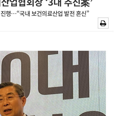
산업협회장 ‘3대 추진案’
~2026-08-31
광고안내
 진행…“국내 보건의료산업 발전 혼신”
채용시까지