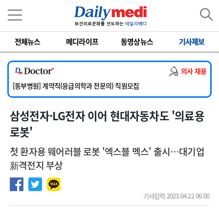
이름
비밀번호
전체뉴스
메디라이프
동영상뉴스
기사제보
[서울아산병원] 2026년 하반기 인턴 모집
[영남대학교의료원] 마취통증의학과 임기제 임상의사 채용
의사 채용
[충남대학교병원] 소아청소년과(소아응급전담) 계약직 의사 공개채용
[동부병원] 계약직(응급의학과 전문의) 직원모집
[이대목동병원] 하반기 전공의(레지던트1년차) 모집
삼성전자·LG전자 이어 현대자동차도 '의료용
[서울아산병원] 2026년 하반기 인턴 모집
[영남대학교의료원] 마취통증의학과 임기제 임상의사 채용
로봇'
첫 환자용 웨어러블 로봇 '엑스블 멕스' 출시…대기업
新격전지 부상
기사입력 2023.04.22 06:00