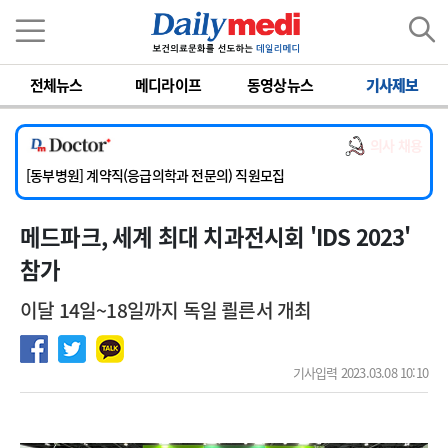
이름
비밀번호
전체뉴스
메디라이프
동영상뉴스
기사제보
[서울아산병원] 2026년 하반기 인턴 모집
[영남대학교의료원] 마취통증의학과 임기제 임상의사 채용
의사 채용
[충남대학교병원] 소아청소년과(소아응급전담) 계약직 의사 공개채용
[동부병원] 계약직(응급의학과 전문의) 직원모집
[이대목동병원] 하반기 전공의(레지던트1년차) 모집
메드파크, 세계 최대 치과전시회 'IDS 2023'
[서울아산병원] 2026년 하반기 인턴 모집
[영남대학교의료원] 마취통증의학과 임기제 임상의사 채용
참가
이달 14일~18일까지 독일 쾰른서 개최
기사입력 2023.03.08 10:10