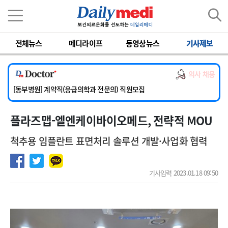
이름
비밀번호
전체뉴스
메디라이프
동영상뉴스
기사제보
[서울아산병원] 2026년 하반기 인턴 모집
[영남대학교의료원] 마취통증의학과 임기제 임상의사 채용
의사 채용
[충남대학교병원] 소아청소년과(소아응급전담) 계약직 의사 공개채용
[동부병원] 계약직(응급의학과 전문의) 직원모집
[이대목동병원] 하반기 전공의(레지던트1년차) 모집
플라즈맵-엘엔케이바이오메드, 전략적 MOU
[서울아산병원] 2026년 하반기 인턴 모집
[영남대학교의료원] 마취통증의학과 임기제 임상의사 채용
척추용 임플란트 표면처리 솔루션 개발·사업화 협력
기사입력 2023.01.18 09:50