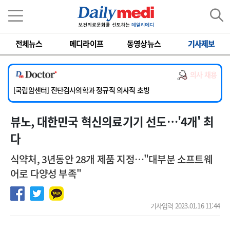
이름
비밀번호
전체뉴스
메디라이프
동영상뉴스
기사제보
[서울아산병원] 2026년 하반기 인턴 모집
[명지병원] 하반기 전공의(인턴) 모집
의사 채용
[동국대학교 경주병원] 내과(소화기, 심장, 내분비), 소아청소년과, 외과, 심장혈관흉부외과, 이비인후과, 병리과 교원 초빙
[국립암센터] 진단검사의학과 정규직 의사직 초빙
[인제대학교해운대백병원] 치과 진료교수 모집 공고
뷰노, 대한민국 혁신의료기기 선도…'4개' 최
[서울아산병원] 2026년 하반기 인턴 모집
[명지병원] 하반기 전공의(인턴) 모집
다
식약처, 3년동안 28개 제품 지정…"대부분 소프트웨
어로 다양성 부족"
기사입력 2023.01.16 11:44