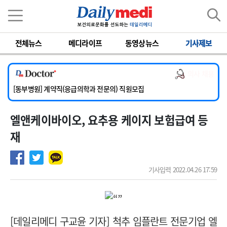
이름
비밀번호
전체뉴스
메디라이프
동영상뉴스
기사제보
[서울아산병원] 2026년 하반기 인턴 모집
[영남대학교의료원] 마취통증의학과 임기제 임상의사 채용
의사 채용
[충남대학교병원] 소아청소년과(소아응급전담) 계약직 의사 공개채용
[동부병원] 계약직(응급의학과 전문의) 직원모집
[이대목동병원] 하반기 전공의(레지던트1년차) 모집
엘앤케이바이오, 요추용 케이지 보험급여 등
[서울아산병원] 2026년 하반기 인턴 모집
[영남대학교의료원] 마취통증의학과 임기제 임상의사 채용
재
기사입력 2022.04.26 17:59
[데일리메디 구교윤 기자] 척추 임플란트 전문기업 엘