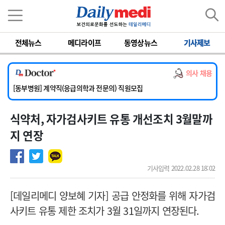
이름
비밀번호
전체뉴스
메디라이프
동영상뉴스
기사제보
[서울아산병원] 2026년 하반기 인턴 모집
[영남대학교의료원] 마취통증의학과 임기제 임상의사 채용
의사 채용
[충남대학교병원] 소아청소년과(소아응급전담) 계약직 의사 공개채용
[동부병원] 계약직(응급의학과 전문의) 직원모집
[이대목동병원] 하반기 전공의(레지던트1년차) 모집
식약처, 자가검사키트 유통 개선조치 3월말까
[서울아산병원] 2026년 하반기 인턴 모집
[영남대학교의료원] 마취통증의학과 임기제 임상의사 채용
지 연장
기사입력 2022.02.28 18:02
[데일리메디 양보혜 기자] 공급 안정화를 위해 자가검
사키트 유통 제한 조치가 3월 31일까지 연장된다.