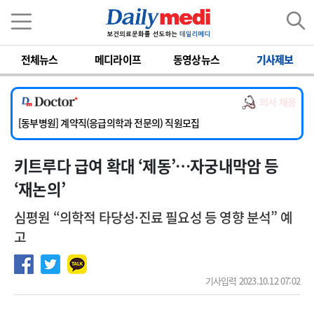
이름
비밀번호
전체뉴스
메디라이프
동영상뉴스
기사제보
[서울아산병원] 2026년 하반기 인턴 모집
[영남대학교의료원] 마취통증의학과 임기제 임상의사 채용
의사 채용
[충남대학교병원] 소아청소년과(소아응급전담) 계약직 의사 공개채용
[동부병원] 계약직(응급의학과 전문의) 직원모집
[이대목동병원] 하반기 전공의(레지던트1년차) 모집
키트루다 급여 확대 ‘제동’…자궁내막암 등
[서울아산병원] 2026년 하반기 인턴 모집
[영남대학교의료원] 마취통증의학과 임기제 임상의사 채용
‘재논의’
심평원 “의학적 타당성·진료 필요성 등 영향 분석” 예
고
기사입력 2023.10.12 07:02