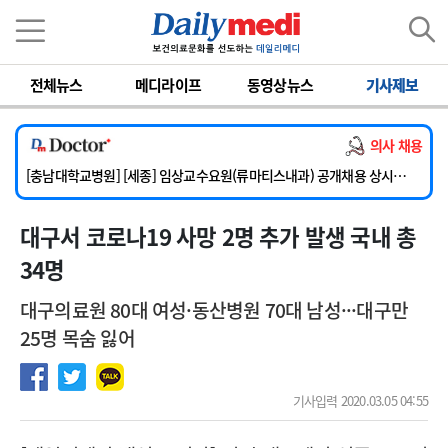
이름
비밀번호
전체뉴스
메디라이프
동영상뉴스
기사제보
[단국대학교병원] 임상전담교원 및 전임의 초빙
[해운대부민병원] [해운대] 2026년 하반기 인턴 모집
의사 채용
[서울아산병원] 건강증진센터 소화기파트 건진교수 초빙
[충남대학교병원] [세종] 임상교수요원(류마티스내과) 공개채용 상시모집
[이대서울병원] 정형외과 일반의 초빙
대구서 코로나19 사망 2명 추가 발생 국내 총
[단국대학교병원] 임상전담교원 및 전임의 초빙
[해운대부민병원] [해운대] 2026년 하반기 인턴 모집
34명
대구의료원 80대 여성·동산병원 70대 남성···대구만
25명 목숨 잃어
기사입력 2020.03.05 04:55