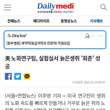
이름
비밀번호
전체뉴스
메디라이프
동영상뉴스
기사제보
[서울아산병원] 2026년 하반기 인턴 모집
[영남대학교의료원] 마취통증의학과 임기제 임상의사 채용
의사 채용
[충남대학교병원] 소아청소년과(소아응급전담) 계약직 의사 공개채용
[동부병원] 계약직(응급의학과 전문의) 직원모집
[이대목동병원] 하반기 전공의(레지던트1년차) 모집
美 노화연구팀, 실험실서 늙은생쥐 '회춘' 성
[서울아산병원] 2026년 하반기 인턴 모집
[영남대학교의료원] 마취통증의학과 임기제 임상의사 채용
공
기사입력 2023.01.14 06:47
(서울=연합뉴스) 이주영 기자 = 미국 연구진이 생쥐
의 노화 속도를 빠르게 만들거나 거꾸로 늙은 쥐의 노