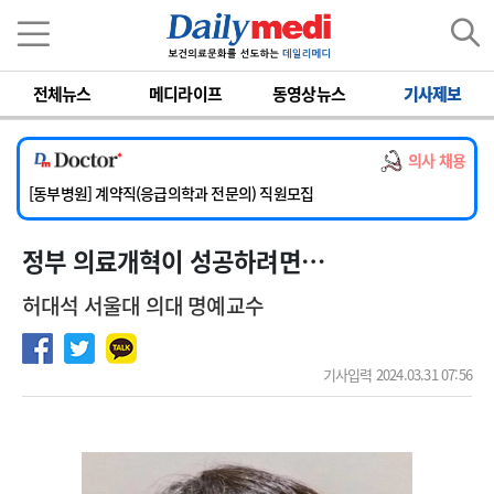
이름
비밀번호
[서울아산병원] 2026년 하반기 인턴 모집
전체뉴스
메디라이프
동영상뉴스
기사제보
[영남대학교의료원] 마취통증의학과 임기제 임상의사 채용
[충남대학교병원] 소아청소년과(소아응급전담) 계약직 의사 공개채용
의사 채용
[동부병원] 계약직(응급의학과 전문의) 직원모집
[이대목동병원] 하반기 전공의(레지던트1년차) 모집
[서울아산병원] 2026년 하반기 인턴 모집
정부 의료개혁이 성공하려면…
[영남대학교의료원] 마취통증의학과 임기제 임상의사 채용
허대석 서울대 의대 명예교수
기사입력 2024.03.31 07:56