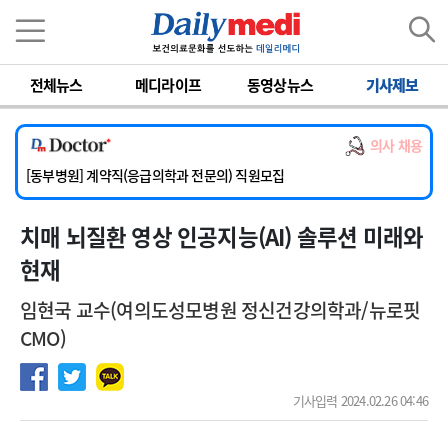
이름
비밀번호
전체뉴스
메디라이프
동영상뉴스
기사제보
[서울아산병원] 2026년 하반기 인턴 모집
[영남대학교의료원] 마취통증의학과 임기제 임상의사 채용
의사 채용
[충남대학교병원] 소아청소년과(소아응급전담) 계약직 의사 공개채용
[동부병원] 계약직(응급의학과 전문의) 직원모집
[이대목동병원] 하반기 전공의(레지던트1년차) 모집
치매 뇌질환 영상 인공지능(AI) 솔루션 미래와
[서울아산병원] 2026년 하반기 인턴 모집
[영남대학교의료원] 마취통증의학과 임기제 임상의사 채용
현재
임현국 교수(여의도성모병원 정신건강의학과/뉴로핏
CMO)
기사입력 2024.02.26 04:46