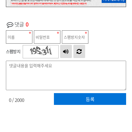
댓글
0
스팸방지
등록
0
/ 2000