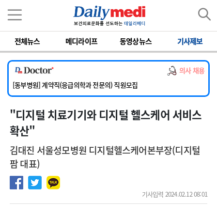
이름
비밀번호
전체뉴스
메디라이프
동영상뉴스
기사제보
[서울아산병원] 2026년 하반기 인턴 모집
[영남대학교의료원] 마취통증의학과 임기제 임상의사 채용
의사 채용
[충남대학교병원] 소아청소년과(소아응급전담) 계약직 의사 공개채용
[동부병원] 계약직(응급의학과 전문의) 직원모집
[이대목동병원] 하반기 전공의(레지던트1년차) 모집
"디지털 치료기기와 디지털 헬스케어 서비스
[서울아산병원] 2026년 하반기 인턴 모집
[영남대학교의료원] 마취통증의학과 임기제 임상의사 채용
확산"
김대진 서울성모병원 디지털헬스케어본부장(디지털
팜 대표)
기사입력 2024.02.12 08:01