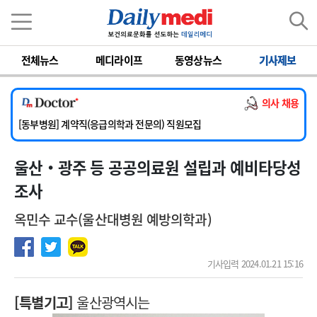
이름
비밀번호
전체뉴스
메디라이프
동영상뉴스
기사제보
[서울아산병원] 2026년 하반기 인턴 모집
[영남대학교의료원] 마취통증의학과 임기제 임상의사 채용
[충남대학교병원] 소아청소년과(소아응급전담) 계약직 의사 공개채용
의사 채용
[동부병원] 계약직(응급의학과 전문의) 직원모집
[이대목동병원] 하반기 전공의(레지던트1년차) 모집
[서울아산병원] 2026년 하반기 인턴 모집
울산‧광주 등 공공의료원 설립과 예비타당성
[영남대학교의료원] 마취통증의학과 임기제 임상의사 채용
조사
옥민수 교수(울산대병원 예방의학과)
기사입력 2024.01.21 15:16
[특별기고]
울산광역시는