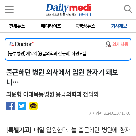
이름
비밀번호
전체뉴스
메디라이프
동영상뉴스
기사제보
[서울아산병원] 2026년 하반기 인턴 모집
[영남대학교의료원] 마취통증의학과 임기제 임상의사 채용
의사 채용
[충남대학교병원] 소아청소년과(소아응급전담) 계약직 의사 공개채용
[동부병원] 계약직(응급의학과 전문의) 직원모집
[이대목동병원] 하반기 전공의(레지던트1년차) 모집
출근하던 병원 의사에서 입원 환자가 돼보
[서울아산병원] 2026년 하반기 인턴 모집
[영남대학교의료원] 마취통증의학과 임기제 임상의사 채용
니…
최윤형 이대목동병원 응급의학과 전임의
기사입력 2024.01.07 15:00
[특별기고]
내일 입원한다. 늘 출근하던 병원에 환자