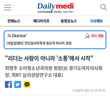
이름
비밀번호
전체뉴스
메디라이프
동영상뉴스
기사제보
[서울아산병원] 2026년 하반기 인턴 모집
[명지병원] 하반기 전공의(인턴) 모집
의사 채용
[동국대학교 경주병원] 내과(소화기, 심장, 내분비), 소아청소년과, 외과, 심장혈관흉부외과, 이비인후과, 병리과 교원 초빙
[국립암센터] 진단검사의학과 정규직 의사직 초빙
[인제대학교해운대백병원] 치과 진료교수 모집 공고
"리더는 사람이 아니라 '소통'에서 시작"
[서울아산병원] 2026년 하반기 인턴 모집
[명지병원] 하반기 전공의(인턴) 모집
최영주 소아청소년과의원 원장(前 경기도여자의사회
장, 최RT 심리상담연구소 대표)
기사입력 2023.12.24 19:32