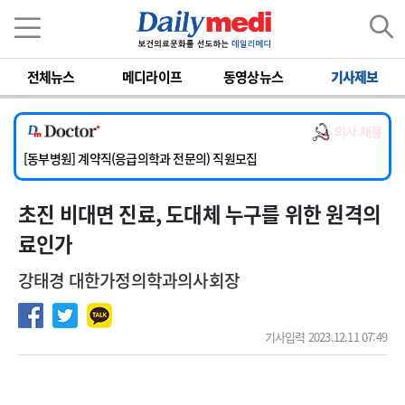
이름
비밀번호
전체뉴스
메디라이프
동영상뉴스
기사제보
[서울아산병원] 2026년 하반기 인턴 모집
[영남대학교의료원] 마취통증의학과 임기제 임상의사 채용
의사 채용
[충남대학교병원] 소아청소년과(소아응급전담) 계약직 의사 공개채용
[동부병원] 계약직(응급의학과 전문의) 직원모집
[이대목동병원] 하반기 전공의(레지던트1년차) 모집
초진 비대면 진료, 도대체 누구를 위한 원격의
[서울아산병원] 2026년 하반기 인턴 모집
[영남대학교의료원] 마취통증의학과 임기제 임상의사 채용
료인가
강태경 대한가정의학과의사회장
기사입력 2023.12.11 07:49