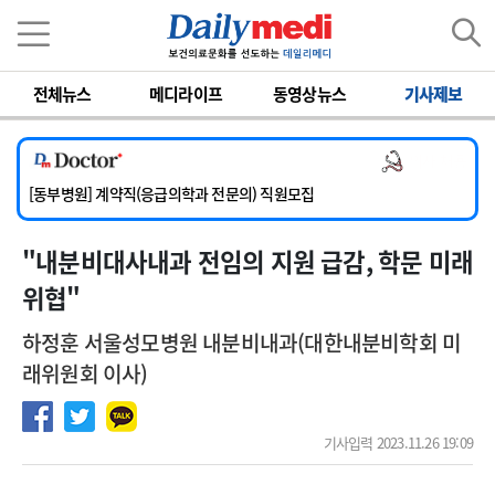
이름
비밀번호
전체뉴스
메디라이프
동영상뉴스
기사제보
[서울아산병원] 2026년 하반기 인턴 모집
[영남대학교의료원] 마취통증의학과 임기제 임상의사 채용
의사 채용
[충남대학교병원] 소아청소년과(소아응급전담) 계약직 의사 공개채용
[동부병원] 계약직(응급의학과 전문의) 직원모집
[이대목동병원] 하반기 전공의(레지던트1년차) 모집
" 내분비대사내과 전임의 지원 급감, 학문 미래
[서울아산병원] 2026년 하반기 인턴 모집
[영남대학교의료원] 마취통증의학과 임기제 임상의사 채용
위협"
하정훈 서울성모병원 내분비내과(대한내분비학회 미
래위원회 이사)
기사입력 2023.11.26 19:09