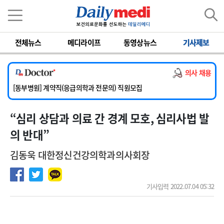
이름
비밀번호
전체뉴스
메디라이프
동영상뉴스
기사제보
[서울아산병원] 2026년 하반기 인턴 모집
[영남대학교의료원] 마취통증의학과 임기제 임상의사 채용
의사 채용
[충남대학교병원] 소아청소년과(소아응급전담) 계약직 의사 공개채용
[동부병원] 계약직(응급의학과 전문의) 직원모집
[이대목동병원] 하반기 전공의(레지던트1년차) 모집
“심리 상담과 의료 간 경계 모호, 심리사법 발
[서울아산병원] 2026년 하반기 인턴 모집
[영남대학교의료원] 마취통증의학과 임기제 임상의사 채용
의 반대”
김동욱 대한정신건강의학과의사회장
기사입력 2022.07.04 05:32