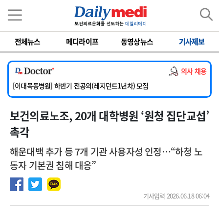
이름
비밀번호
[서울아산병원] 2026년 하반기 인턴 모집
전체뉴스
메디라이프
동영상뉴스
기사제보
[영남대학교의료원] 마취통증의학과 임기제 임상의사 채용
[충남대학교병원] 소아청소년과(소아응급전담) 계약직 의사 공개채용
의사 채용
[동부병원] 계약직(응급의학과 전문의) 직원모집
[이대목동병원] 하반기 전공의(레지던트1년차) 모집
[서울아산병원] 2026년 하반기 인턴 모집
보건의료노조, 20개 대학병원 ‘원청 집단교섭’
[영남대학교의료원] 마취통증의학과 임기제 임상의사 채용
촉각
해운대백 추가 등 7개 기관 사용자성 인정…“하청 노
동자 기본권 침해 대응”
기사입력 2026.06.18 06:04