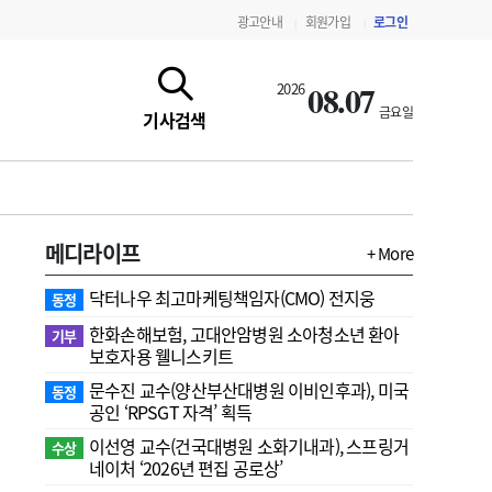
광고안내
회원가입
로그인
|
|
08.07
2026
금요일
기사검색
메디라이프
+ More
닥터나우 최고마케팅책임자(CMO) 전지웅
동정
한화손해보험, 고대안암병원 소아청소년 환아
기부
보호자용 웰니스키트
문수진 교수( 양산부산대병원 이비인후과), 미국
동정
지침·기준·평가
약제급여 심사 결과
공인 ‘RPSGT 자격’ 획득
이선영 교수(건국대병원 소화기내과), 스프링거
수상
네이처 ‘2026년 편집 공로상’