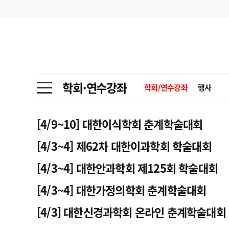
기부
모집
메디인포
인사
부음
오피니언
칼럼
건강정보
금주의 검색어
인물
초대석
피플
학회·연수강좌
학회/연수강좌
행사
1
의사인력 수급 추
동영상뉴스
2
성분명 처방
[4/9~10] 대한이식학회 춘계학술대회
포토뉴스
포토뉴스
3
AI의료
[4/3~4] 제62차 대한이과학회 학술대회
4
전공의 모집 결과
메디 Hospital
지역병원
중소병원
[4/3~4] 대한안과학회 제125회 학술대회
5
의사국시 합격률
[4/3~4] 대한가정의학회 춘계학술대회
인포메이션
행정처분
판례
[4/3] 대한신경과학회 온라인 춘계학술대회
학회·연수강좌
학회/연수강좌
행사