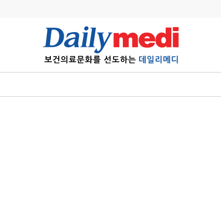
변경
사고
수첩
계
6
관리급여 실시
7
지필공 지원책
8
수련환경 개선
9
의과대학 입시
10
약가인하
유권해석
정책/통계
공시