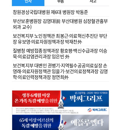
인사
부음
사고
창원경상국립대병원 제6대 병원장 박동준
부산보훈병원장 김영대(前 부산대병원 심장혈관흉부
외과 교수)
보건복지부 노인정책관 최봉근·의료혁신추진단 부단
장 유보영·의료자원정책과장 박재찬外
질병청 예방접종정책과장 황호평·백신수급과장 이승
묵·의료감염관리과장 임은빈 外
보건복지부 대변인 권병기·지역필수공공의료실장 손
영래·의료자원정책관 임을기-보건의료정책과장 김영
학·의료인력정책과장 정연희外