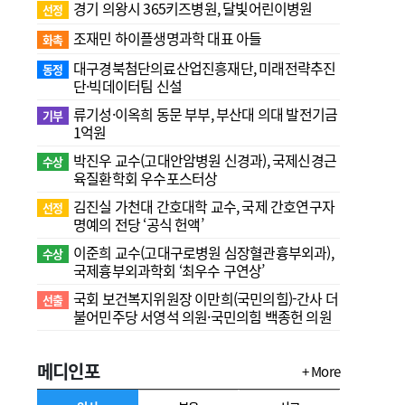
경기 의왕시 365키즈병원, 달빛어린이병원
선정
조재민 하이플생명과학 대표 아들
화촉
대구경북첨단의료산업진흥재단, 미래전략추진
동정
단·빅데이터팀 신설
류기성·이옥희 동문 부부, 부산대 의대 발전기금
기부
1억원
박진우 교수(고대안암병원 신경과), 국제신경근
수상
육질환학회 우수포스터상
김진실 가천대 간호대학 교수, 국제 간호연구자
선정
명예의 전당 ‘공식 헌액’
이준희 교수(고대구로병원 심장혈관흉부외과),
수상
국제흉부외과학회 ‘최우수 구연상’
국회 보건복지위원장 이만희(국민의힘)-간사 더
선출
불어민주당 서영석 의원·국민의힘 백종헌 의원
메디인포
+ More