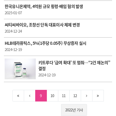
한국유니온제약, 4억원 규모 횡령·배임 혐의 발생
2025-01-07
씨티씨바이오, 조창선 단독 대표이사 체제 변경
2024-12-24
HLB테라퓨틱스, 5%(1주당 0.05주) 무상증자 실시
2024-12-19
키트루다 ‘급여 확대’ 또 멈춰…“2건 재논의”
결정
2024-12-19
9
10
11
12
2022년 기사