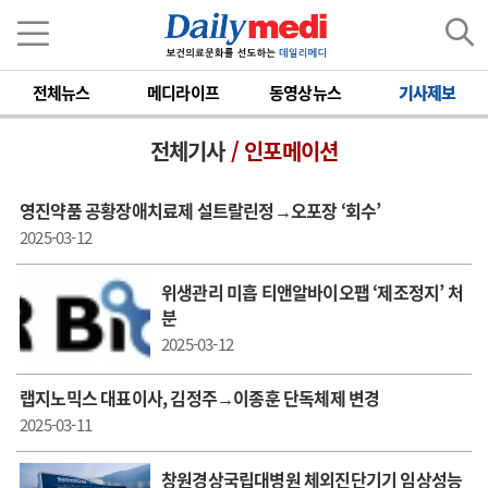
전체뉴스
메디라이프
동영상뉴스
기사제보
전체기사
/ 인포메이션
영진약품 공황장애치료제 설트랄린정→오포장 ‘회수’
2025-03-12
위생관리 미흡 티앤알바이오팹 ‘제조정지’ 처
분
2025-03-12
랩지노믹스 대표이사, 김정주→이종훈 단독체제 변경
2025-03-11
창원경상국립대병원 체외진단기기 임상성능