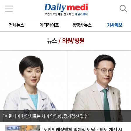
전체뉴스
메디라이프
동영상뉴스
기사제보
뉴스
/ 의원/병원
“어린나이 항암치료는 치아 악영향, 정기검진 필수”
노인외래정액제 임계점 도달…제도 개선 시