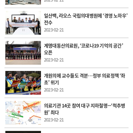
일산백, 라오스 국립의대병원에 ‘경영 노하우’
전수
2023-02-21
계명대동산의료원, ‘코로나19 기억의 공간’
오픈
2023-02-21
개원의에 교수들도 격분…정부 의료정책 ‘좌
초’ 위기
2023-02-21
의료기관 14곳 참여 대구 지하철명···‘척추병
원’ 최다
2023-02-21