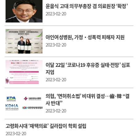
윤을식 고대 의무부총장 겸 의료원장 ‘확정’
2023-02-20
아인여성병원, 가정‧성폭력 피해자 지원
2023-02-20
이달 22일 ‘코로나19 후유증 실태·전망’ 심포
지엄
2023-02-20
의협, ‘면허취소법’ 비대위 결성…齒·韓 “결
사 반대”
2023-02-20
고령화시대 ‘재택의료’ 길라잡이 학회 설립
2023-02-20