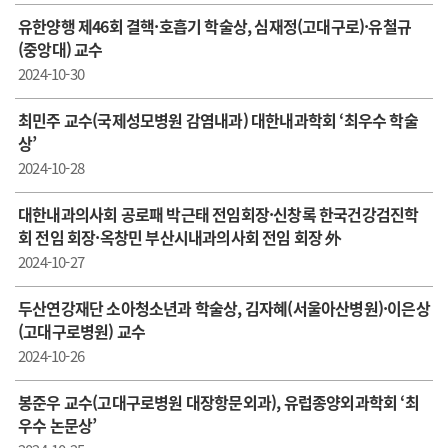
유한양행 제46회 결핵·호흡기 학술상, 심재정(고대구로)·유철규
(중앙대) 교수
2024-10-30
최민주 교수(국제성모병원 감염내과) 대한내과학회 ‘최우수 학술
상’
2024-10-28
대한내과의사회 공로패 박근태 전임회장·신창록 한국건강검진학
회 전임 회장·옥창민 부산시내과의사회 전임 회장 外
2024-10-27
두산연강재단 소아청소년과 학술상, 김자혜(서울아산병원)·이은상
(고대구로병원) 교수
2024-10-26
봉준우 교수(고대구로병원 대장항문외과), 유럽종양외과학회 ‘최
우수 논문상’