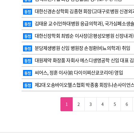
대한신경손상학회 김종현 회장(고대구로병원 신경외과
동정
김태윤 교수(인하대병원 응급의학과), 국가심폐소생술
동정
대한신장학회 최범순 이사장(은평성모병원 신장내과)
동정
분당제생병원 신임 병원장 손정환(비뇨의학과) 취임
동정
대원제약 화장품 자회사 에스디생명공학 신임 대표 김
동정
씨어스, 정훈 이사(前 다이이찌산쿄코리아) 영입
동정
제2대 오송바이오헬스협회 박종홍 회장(나손사이언스 
동정
1
2
3
4
5
6