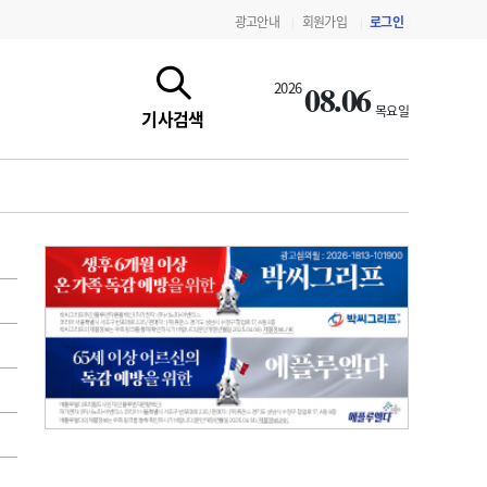
광고안내
회원가입
로그인
|
|
08.06
2026
목요일
기사검색
지침·기준·평가
약제급여 심사 결과