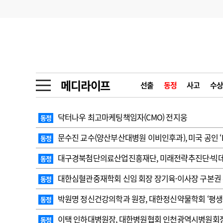
기부
모집
메디인포
인사
부음
오피니언
칼럼
건강정보
금주의 검색어
인물
초대석
피플
메디라이프
선출
동정
사고
수상
1
의사인력 수급 추
동영상뉴스
2
성분명 처방
닥터나우 최고마케팅책임자(CMO) 전지웅
동정
포토뉴스
포토뉴스
3
AI의료
문수진 교수( 양산부산대병원 이비인후과), 미국 공인 ‘R
동정
4
전공의 모집 결과
메디 Hospital
지역병원
중소병원
대구경북첨단의료산업진흥재단, 미래전략추진단·빅
동정
5
의사국시 합격률
대한심혈관중재학회 신임 회장 장기육·이사장 구본권
동정
인포메이션
행정처분
판례
박원명 정신건강의학과 원장, 대한정신약물학회 ‘평생
동정
학회·연수강좌
학회/연수강좌
행사
이택 인하대병원장, 대한병원협회 인천광역시병원회
동정