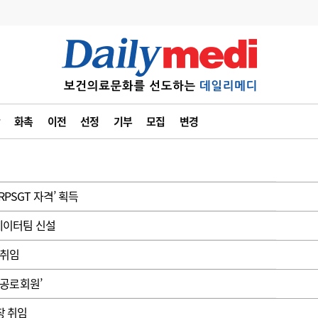
변경
사고
수첩
화촉
이전
선정
기부
모집
변경
계
6
관리급여 실시
7
지필공 지원책
8
수련환경 개선
PSGT 자격’ 획득
9
의과대학 입시
데이터팀 신설
10
약가인하
 취임
유권해석
정책/통계
공시
공로회원’
장 취임