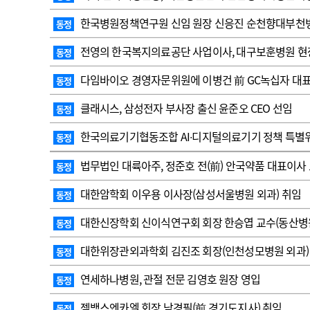
고객센터
회사소개
법적고지
한국병원정책연구원 신임 원장 신응진 순천향대부천병
동정
전영의 한국복지의료공단 사업이사, 대구보훈병원 
동정
다임바이오 경영자문위원에 이병건 前 GC녹십자 대
동정
클래시스, 삼성전자 부사장 출신 윤준오 CEO 선임
동정
한국의료기기협동조합 AI∙디지털의료기기 정책 특별위
동정
법무법인 대륙아주, 정준호 전(前) 안국약품 대표이사
동정
대한암학회 이우용 이사장(삼성서울병원 외과) 취임
동정
대한신장학회 신이식연구회 회장 한승엽 교수(동산병원
동정
대한위장관외과학회 김진조 회장(인천성모병원 외과)
동정
연세하나병원, 관절 전문 김영호 원장 영입
동정
젬백스엔카엘 회장 남경필(前 경기도지사) 취임
동정