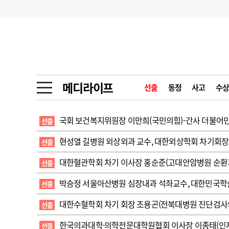
기부
모집
메디인포
인사
부음
오피니언
칼럼
건강정보
금주의 검색어
인물
초대석
피플
메디라이프
선출
동정
사고
수상
1
의사인력 수급 추
동영상뉴스
2
성분명 처방
국회 보건복지위원장 이만희(국민의힘)-간사 더불어민
선출
포토뉴스
포토뉴스
3
AI의료
현성열 길병원 외상외과 교수, 대한외상학회 차기회장
선출
4
전공의 모집 결과
메디 Hospital
지역병원
중소병원
대한혈관학회 차기 이사장 홍순준(고대안암병원 순환
선출
5
의사국시 합격률
박승정 서울아산병원 심장내과 석좌교수, 대한민국학
선출
인포메이션
행정처분
판례
대한수혈학회 차기 회장 조용곤(전북대병원 진단검사
선출
학회·연수강좌
학회/연수강좌
행사
한국의과대학·의학전문대학원협회 이사장 이종태(인
선출