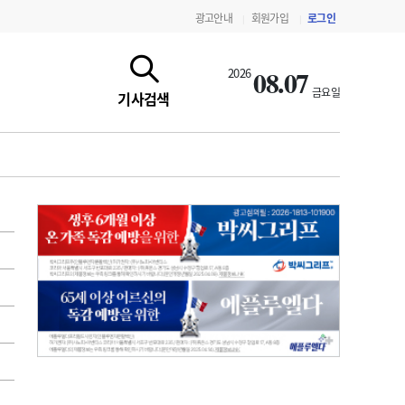
광고안내
회원가입
로그인
|
|
08.07
2026
금요일
기사검색
지침·기준·평가
약제급여 심사 결과