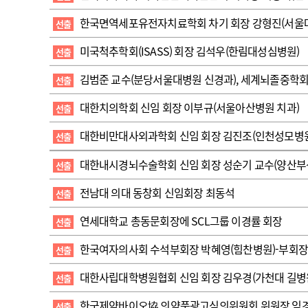
고객센터
회사소개
법적고지
한국면역세포유전자치료학회 차기 회장 강형진(서울
선출
미국척추학회(ISASS) 회장 김석우(한림대성심병원)
선출
김범준 교수(분당서울대병원 신경과), 세계뇌졸중학회
선출
대한치의학회 신임 회장 이부규(서울아산병원 치과)
선출
대한비만대사외과학회 신임 회장 김진조(인천성모병원
선출
대한내시경뇌수술학회 신임 회장 성순기 교수(양산부
선출
전남대 의대 동창회 신임회장 최동석
선출
연세대학교 총동문회장에 SCL그룹 이경률 회장
선출
한국여자의사회 수석부회장 박혜영(힘찬병원)-부회장
선출
대한사립대학병원협회 신임 회장 김우경(가천대 길병
선출
한국제약바이오協 의약품광고심의위원회 위원장 임경
선출