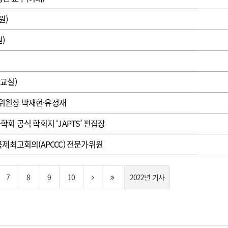
원)
)
교실)
위원장 박재현·유정재
회 공식 학회지 ‘JAPTS’ 편집장
제최고회의(APCCC) 전문가위원
7
8
9
10
2022년 기사