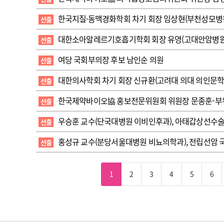
한국지질·동맥경화학회 차기 회장 임상현(부천성모병
선출
대한소아알레르기호흡기학회 회장 유영(고대안암병원
선출
여당 국회부의장 후보 남인순 의원
선출
대한의사학회 차기 회장 신규환(고려대 의대 의인문학
선출
한국제약바이오協 홍보전문위원회 위원장 문종훈-부
선출
우승훈 교수( 단국대병원 이비인후과), 아태갑상선수술학
선출
홍성규 교수(분당서울대병원 비뇨의학과), 전립선암 국
선출
1
2
3
4
5
6