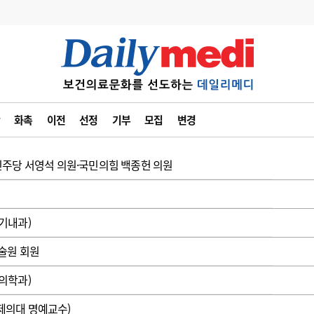
변경
사고
수첩
화촉
이전
선정
기부
모집
변경
계
6
관리급여 실시
7
지필공 지원책
주당 서영석 의원·국민의힘 백종헌 의원
8
수련환경 개선
9
의과대학 입시
기내과)
10
약가인하
술원 회원
유권해석
정책/통계
공시
의학과)
제의대 명예교수)