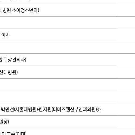
광고안내
대병원 소아청소년과)
 이사
 위장관외과)
산대병원)
 박민선(서울대병원)·한지원(더미즈웰산부인과의원)外
원장)
민 교수(이대)