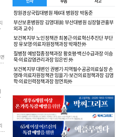
건
인사
부음
사고
의
창원경상국립대병원 제6대 병원장 박동준
우
부산보훈병원장 김영대(前 부산대병원 심장혈관흉부
지
외과 교수)
이해
학
보건복지부 노인정책관 최봉근·의료혁신추진단 부단
현되
장 유보영·의료자원정책과장 박재찬外
 전
질병청 예방접종정책과장 황호평·백신수급과장 이승
쓰면
묵·의료감염관리과장 임은빈 外
당하
보건복지부 대변인 권병기·지역필수공공의료실장 손
그
영래·의료자원정책관 임을기-보건의료정책과장 김영
.
학·의료인력정책과장 정연희外
요한
기
실범
 눈
보행
으면
리
 구