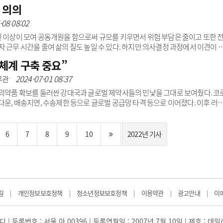
△소아응급의료 악화 △배후진료 역량 악화 △응급환자 미수용(속칭 응급실 뺑
 의의
 부각되고 있는 것 같다.그런데 이런 이슈들은 단지 응급의료만의 문제가 아니라 
각각의 이슈들도 독립적으로 발생하기 보다는 상호 밀접하게 관련돼 악순환을 거
-08 08:02
령화라는 사회문제..
인 이상이 모여 공동개원을 함으로써 규모를 키우면서 위험 부담은 줄이고 또한 
 근무 시간을 줄여 삶의 질도 높일 수 있다. 하지만 의사결정 과정에서 이견이 
 피해가 생기기도 한다. 동업 시작부터 해지까지 의견 조율에 필요한 명확한 동업
체계 구축 중요”
통해 아직까지 공동개원에 대한 명확한 표준약관 및 논의 결과에 따른 정책적 합의
을 사전에 예방하고 공동개원을 활성화하기 위한 방안으로 공동개원에 대한 표
2024-07-01 08:37
무관
. 공동개원의 운영을 위..
 의약품 확보를 둘러싼 강대국과 글로벌 제약사들의 민낯을 그대로 보여줬다. 코
다운, 배송지연, 수송제한 등으로 글로벌 공급망 타격 등으로 이어졌다. 이후 러
심해져 의약품 부족 현상은 우리나라뿐만 아니라 전 세계 공통적인 문제가 됐다. 
 동시에 원료 및 완제의약품 자급도 등 이른바 ‘제약주권’ 확보에 심혈을 기울
 열악해지고 있으나, 트윈데믹 등 호흡기 질환이 빈번해짐에 따라 수요는 크게 
6
7
8
9
10
2022년 기사
것이다. 수급이 불균형한 의약품 종류는 코..
길
개인정보보호정책
청소년정보보호정책
이용약관
광고안내
이
|
|
|
|
|
 | 등록번호 : 서울 아 00396 | 등록연월일 : 2007년 7월 10일 | 제호 : 데