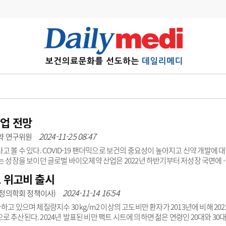
변경
사고
수첩
계
6
관리급여 실시
7
지필공 지원책
산업 전망
2024-11-25 08:47
약 연구위원
8
수련환경 개선
 볼 수 있다. COVID-19 팬더믹으로 보건의 중요성이 높아지고 신약 개발에 
9
의과대학 입시
는 성장을 보이던 글로벌 바이오제약 산업은 2022년 하반기부터 저성장 국면에 
블록버스터 의약품 특허가 만료됨에 따라 바이오시밀러 출시가 지속되며 약가인하 
고 위고비 출시
10
약가인하
과 2026년부터 시행되는 IRA로 인해 빅파마들 성장 둔화는 불가피하다. 이에 
유권해석
정책/통계
공시
라이 릴리와 노보 노디스크를 제외하고는 2030년까지 연평균 5%yoy(전년 대
2024-11-14 16:54
정의학회 정책이사)
파마 M&A가 증가하면서 글..
고 있으며 체질량지수 30 kg/m2 이상의 고도비만 환자가 2013년에 비해 202
명으로 추산된다. 2024년 발표된 비만 팩트 시트에 의하면 젊은 연령인 20대와 30대