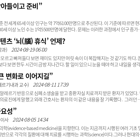
 하지 않은 채 법안에서 제외시켜 버렸다.책임지고 해결하겠다던 여당은 야당 
받아들이고 준비”
이라고 책임을 떠넘긴다.하지만 우리가 보기엔 여당이나 야당이나 도긴개긴으로 
인력인데도 사회적으로 제대로 인정받지 못하고, 사회적 약자인 간호조무사는 무
자격 학력제한은 대통령이 지난해 간호법 재의요구를 하면서 국민 직..
 전세계 65세 이상 인구는 약 7억6100만명으로 추산된다. 이 기준에 따르면 
 80세 이상 노인 수는 1억5500만명에 달한다. 문제는 이러한 과정에서 인구 증가
체가 지속적으로 고령화된다는 점이다.글로벌 고령화는 앞으로 더 가속화될 전망
츠 ‘뇌(腦) 휴식’ 언제?
른 성장 방식이 필수적이다. 특히 세계에서 가장 빠른 속도로 초고령화사회에 
드를 더욱 기민하게 눈여겨볼 필요가 있다.현재 글로벌 고령화 현상은 어느 정
2024-08-19 06:00
학과)
줄 모르고 빠져들다 보면 재미도 있지만 머릿 속이 더 복잡해지는 것 같기도 하다. 
다 보면 한두 시간이 금방 지나간다. 할 일이 있으니 눈을 떼야 하고 내일을 생
까?언제부턴가 소셜네트워크서비스(SNS)에서 짧은 영상 형태인 쇼트폼(Short
 큰 변화로 이어지길”
보이는 틱톡, 인스타그램 릴스, 유튜브 숏츠 등 60초 미만 짧은 영상콘텐츠를 접
 관심사에 맞지 않는 콘텐츠가 쉴 새 없이 제공되고, 굳이 선택하지 않아도 바로 
2024-08-11 17:39
레르기내과 교수)
.&n..
증 알레르기 반응으로 심폐소생술을 받고 중환자실 치료까지 받은 환자가 있었다.
 의료진에게 말했고 외래 간호사는 환자의 이 같은 내용을 잘 기록했다. 그러던 
으로 다시 우리 병원 응급실로 왔다. 세팔로스포린이 처방될 뻔한 순간, 다행히 
중요성”
 메시지 덕분에 다른 항생제를 처방받았다. 환자는 무사히 치료를 받고 건강한 모
명을 구할 수 있음을 말해주는 좋은 사례다. “간호사의 세심하고 주의 깊은 행동이
2024-08-05 14:34
구이사
vidence-based medicine)을 지향한다. 이는 지금까지 시행된 여러 기초 
를 기반으로 각각의 질환에 대해 치료를 시행하는 과학(science)이다.그러나 현대