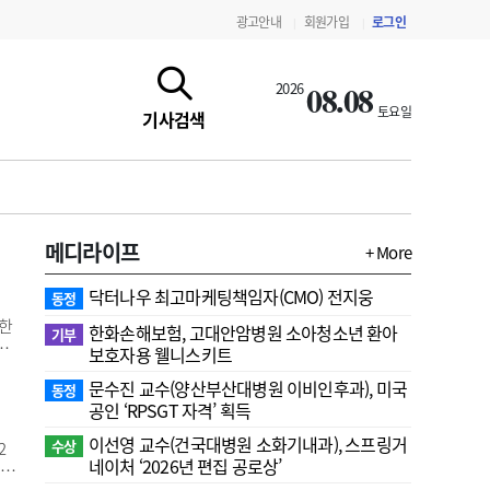
광고안내
회원가입
로그인
|
|
08.08
2026
토요일
기사검색
메디라이프
+ More
닥터나우 최고마케팅책임자(CMO) 전지웅
동정
대한
한화손해보험, 고대안암병원 소아청소년 환아
기부
진
보호자용 웰니스키트
및
문수진 교수( 양산부산대병원 이비인후과), 미국
비
동정
지침·기준·평가
약제급여 심사 결과
공인 ‘RPSGT 자격’ 획득
비)
이선영 교수(건국대병원 소화기내과), 스프링거
수상
2
네이처 ‘2026년 편집 공로상’
 고