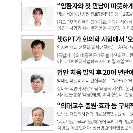
도비만자의 경우 비만 합병증 발생이 크게 증
“암환자와 첫 만남이 따뜻하게
증가하는 것으로 나타났다. 그런 측면에서 비
고객센터
회사소개
법적고지
의 경우 20대 정상체중군 대비 동일 연령대 체질량
2024
백솔 서울아산병원 진료협력팀 과장
서 5.32..
[기고] “우리 아빠가 암이래요. 어떻게 해야 
의 인적사항과 검사 결과 등을 물었다. “어제
같다고 큰 병원으로 가보라고 하는데 뭘 어떻게
챗GPT가 한의학 시험에서 ‘오
요되는 감정을 애써 누르고 침착하게 말했다. 
있었고 메일로 내용을 받아보았다. 환자는 조
2024-11
안지현 내과 전문의(의학전문PD)
나이가 ..
[특별기고] 의대 증원 문제로 불거진 의료대
이다. 대한한의사협회는 지난 10월 29일 
어 해당 지역민들이 스스로 의료인 찾기에 나서
법안 처음 발의 후 20여 년만
려면 의사가 부족한 지역·공공·필수의료 분야
다. 이는 최근 대한한의사협회가 의사 수급 
2024-11-04 
박대진 데일리메디 편집국장
의료기관에 의무적으로 투입하는 ‘지역필수공
장마와 폭염이 지날 즈음 ‘태풍의 계절’이 온
저기압을 통상 ‘태풍(颱風)’이라 칭한다. 발생
이클론’, 오세아니아는 ‘윌리윌리’ 등으로 달리
“의대교수 충원·효과 등 구체
남노 등 치명적 피해를 입혔던 초강력 태풍들 
대풍속 50㎧ 이상이라는 엄청난 위력과 함께 
2
안덕선 대한의사협회 의료정책연구원장
수면 높이가 가장 높을 때로, 태풍이 동반한 폭.
‘공공의료’, ‘필수의료’에 이어 우리나라 의
심 병원’이란 단어다. 상급병원이라면 전문의