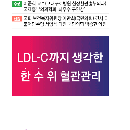
이준희 교수(고대구로병원 심장혈관흉부외과),
수상
국제흉부외과학회 ‘최우수 구연상’
국회 보건복지위원장 이만희(국민의힘)-간사 더
선출
불어민주당 서영석 의원·국민의힘 백종헌 의원