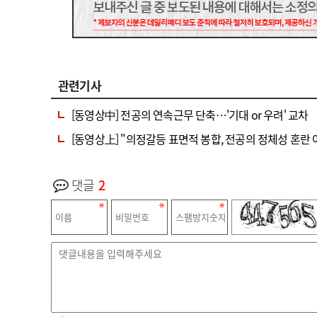
관련기사
[동영상中] 전공의 연속근무 단축…'기대 or 우려' 교차
[동영상上] "의정갈등 표면적 봉합, 전공의 정체성 혼란 
댓글
2