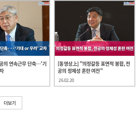
전공의 연속근무 단축…'기
[동영상上] "의정갈등 표면적 봉합, 전
교차
공의 정체성 혼란 여전"
26.02.20
더보기