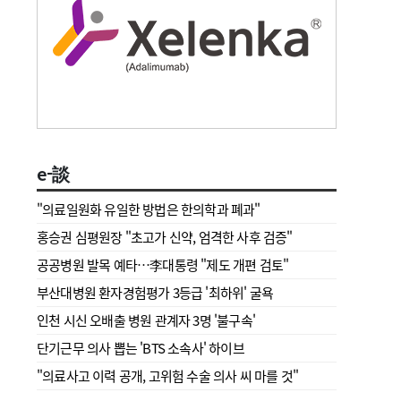
e-談
"의료일원화 유일한 방법은 한의학과 폐과"
홍승권 심평원장 " 초고가 신약, 엄격한 사후 검증"
공공병원 발목 예타…李대통령 "제도 개편 검토"
부산대병원 환자경험평가 3등급 '최하위' 굴욕
인천 시신 오배출 병원 관계자 3명 '불구속'
단기근무 의사 뽑는 'BTS 소속사' 하이브
"의료사고 이력 공개, 고위험 수술 의사 씨 마를 것"