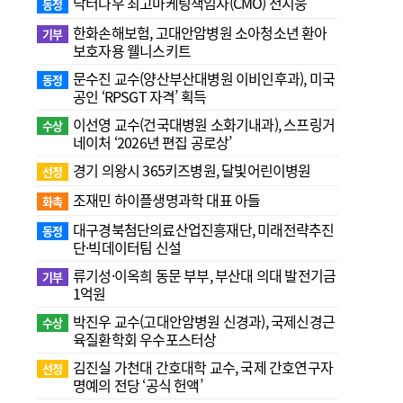
닥터나우 최고마케팅책임자(CMO) 전지웅
동정
한화손해보험, 고대안암병원 소아청소년 환아
기부
보호자용 웰니스키트
문수진 교수( 양산부산대병원 이비인후과), 미국
동정
공인 ‘RPSGT 자격’ 획득
이선영 교수(건국대병원 소화기내과), 스프링거
수상
네이처 ‘2026년 편집 공로상’
경기 의왕시 365키즈병원, 달빛어린이병원
선정
조재민 하이플생명과학 대표 아들
화촉
대구경북첨단의료산업진흥재단, 미래전략추진
동정
단·빅데이터팀 신설
류기성·이옥희 동문 부부, 부산대 의대 발전기금
기부
1억원
박진우 교수(고대안암병원 신경과), 국제신경근
수상
육질환학회 우수포스터상
김진실 가천대 간호대학 교수, 국제 간호연구자
선정
명예의 전당 ‘공식 헌액’