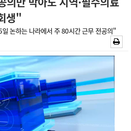
전공의만 막아도 지역·필수의료
~2026-08-31
광고안내
회생"
채용시까지
일 논하는 나라에서 주 80시간 근무 전공의"