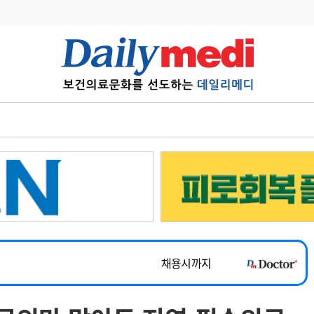
변경
사고
수첩
계
6
관리급여 실시
7
지필공 지원책
~2026-08-31
8
수련환경 개선
채용시까지
9
의과대학 입시
 공개채용
채용시까지
10
약가인하
유권해석
정책/통계
공시
채용시까지
~2026-08-15