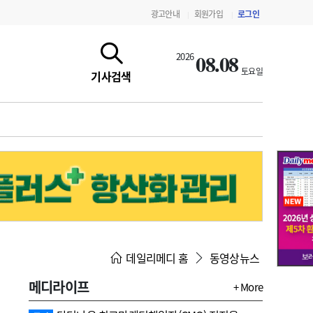
광고안내
회원가입
로그인
|
|
08.08
2026
토요일
기사검색
지침·기준·평가
약제급여 심사 결과
데일리메디 홈
동영상뉴스
메디라이프
+ More