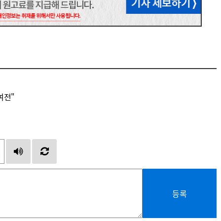
여전"
등록