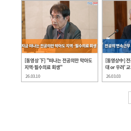
[동영상 下] "떠나는 전공의만 막아도
[동영상中] 
지역·필수의료 회생"
대 or 우려' 
26.03.10
26.03.03