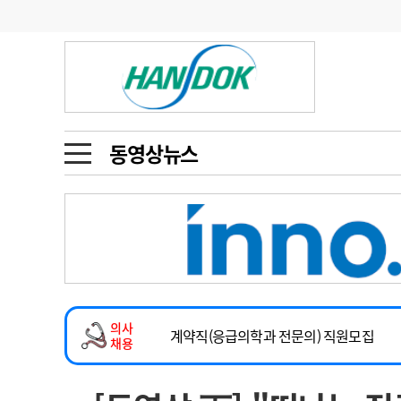
기부
모집
메디인포
인사
부음
오피니언
칼럼
건강정보
금주의 검색어
인물
초대석
피플
동영상뉴스
1
의사인력 수급 추
동영상뉴스
2
성분명 처방
2026년 하반기 인턴 모집
포토뉴스
포토뉴스
3
AI의료
마취통증의학과 임기제 임상의사 채용
4
전공의 모집 결과
메디 Hospital
지역병원
중소병원
소아청소년과(소아응급전담) 계약직 의사
5
의사국시 합격률
의사
인포메이션
행정처분
판례
계약직(응급의학과 전문의) 직원모집
채용
하반기 전공의(레지던트1년차) 모집
학회·연수강좌
학회/연수강좌
행사