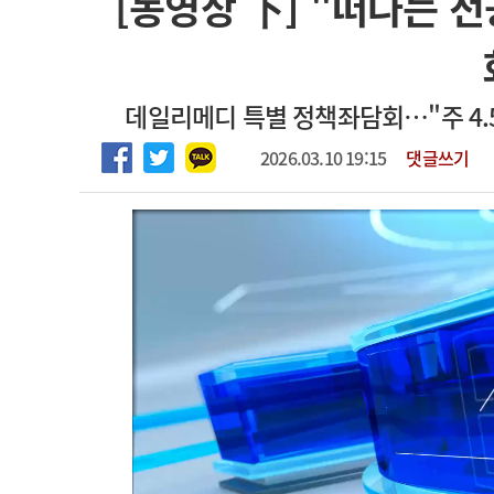
[동영상 下] "떠나는 
2026년 하반기 인턴 모집
고객센터
회사소개
법적고지
마취통증의학과 임기제 임상의사 채용
데일리메디 특별 정책좌담회…"주 4.5
2026.03.10 19:15
댓글쓰기