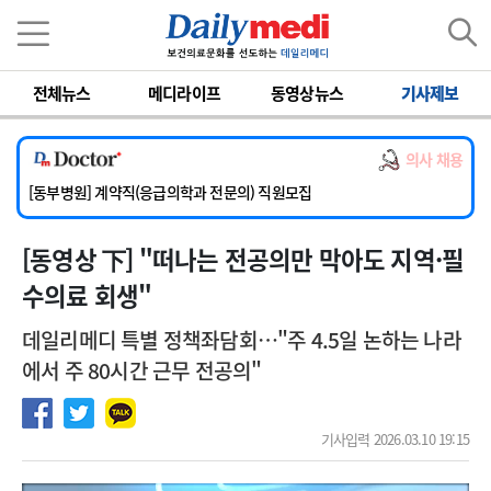
이름
비밀번호
전체뉴스
메디라이프
동영상뉴스
기사제보
[서울아산병원] 2026년 하반기 인턴 모집
[영남대학교의료원] 마취통증의학과 임기제 임상의사 채용
의사 채용
[충남대학교병원] 소아청소년과(소아응급전담) 계약직 의사 공개채용
[동부병원] 계약직(응급의학과 전문의) 직원모집
[이대목동병원] 하반기 전공의(레지던트1년차) 모집
[동영상 下] "떠나는 전공의만 막아도 지역·필
[서울아산병원] 2026년 하반기 인턴 모집
[영남대학교의료원] 마취통증의학과 임기제 임상의사 채용
수의료 회생"
데일리메디 특별 정책좌담회…"주 4.5일 논하는 나라
에서 주 80시간 근무 전공의"
기사입력 2026.03.10 19:15