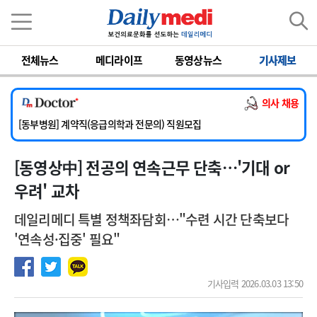
이름
비밀번호
전체뉴스
메디라이프
동영상뉴스
기사제보
[서울아산병원] 2026년 하반기 인턴 모집
[영남대학교의료원] 마취통증의학과 임기제 임상의사 채용
의사 채용
[충남대학교병원] 소아청소년과(소아응급전담) 계약직 의사 공개채용
[동부병원] 계약직(응급의학과 전문의) 직원모집
[이대목동병원] 하반기 전공의(레지던트1년차) 모집
[동영상中] 전공의 연속근무 단축…'기대 or
[서울아산병원] 2026년 하반기 인턴 모집
[영남대학교의료원] 마취통증의학과 임기제 임상의사 채용
우려' 교차
데일리메디 특별 정책좌담회…"수련 시간 단축보다
'연속성·집중' 필요"
기사입력 2026.03.03 13:50