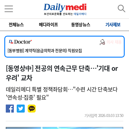
이름
비밀번호
전체뉴스
메디라이프
동영상뉴스
기사제보
[서울아산병원] 2026년 하반기 인턴 모집
[영남대학교의료원] 마취통증의학과 임기제 임상의사 채용
의사 채용
[충남대학교병원] 소아청소년과(소아응급전담) 계약직 의사 공개채용
[동부병원] 계약직(응급의학과 전문의) 직원모집
[이대목동병원] 하반기 전공의(레지던트1년차) 모집
[동영상中] 전공의 연속근무 단축…'기대 or
[서울아산병원] 2026년 하반기 인턴 모집
[영남대학교의료원] 마취통증의학과 임기제 임상의사 채용
우려' 교차
데일리메디 특별 정책좌담회…"수련 시간 단축보다
'연속성·집중' 필요"
기사입력 2026.03.03 13:50