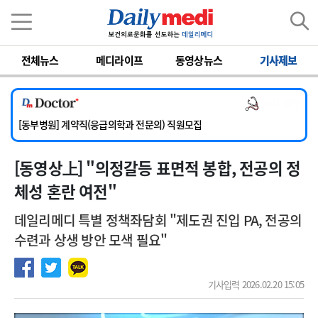
이름
비밀번호
전체뉴스
메디라이프
동영상뉴스
기사제보
[서울아산병원] 2026년 하반기 인턴 모집
[영남대학교의료원] 마취통증의학과 임기제 임상의사 채용
의사 채용
[충남대학교병원] 소아청소년과(소아응급전담) 계약직 의사 공개채용
[동부병원] 계약직(응급의학과 전문의) 직원모집
[이대목동병원] 하반기 전공의(레지던트1년차) 모집
[동영상上] "의정갈등 표면적 봉합, 전공의 정
[서울아산병원] 2026년 하반기 인턴 모집
[영남대학교의료원] 마취통증의학과 임기제 임상의사 채용
체성 혼란 여전"
데일리메디 특별 정책좌담회 "제도권 진입 PA, 전공의
수련과 상생 방안 모색 필요"
기사입력 2026.02.20 15:05