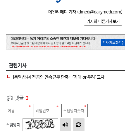
데일리메디 기자 (
dmedi@dailymedi.com
)
기자의 다른기사보기
관련기사
[동영상中] 전공의 연속근무 단축…'기대 or 우려' 교차
댓글
0
스팸방지