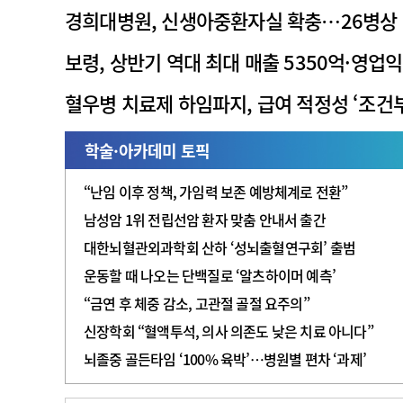
경희대병원, 신생아중환자실 확충…26병상
보령, 상반기 역대 최대 매출 5350억·영업익
혈우병 치료제 하임파지, 급여 적정성 ‘조건부
학술·아카데미 토픽
“난임 이후 정책, 가임력 보존 예방체계로 전환”
남성암 1위 전립선암 환자 맞춤 안내서 출간
대한뇌혈관외과학회 산하 ‘성뇌출혈연구회’ 출범
운동할 때 나오는 단백질로 ‘알츠하이머 예측’
“금연 후 체중 감소, 고관절 골절 요주의”
신장학회 “혈액투석, 의사 의존도 낮은 치료 아니다”
뇌졸중 골든타임 ‘100% 육박’…병원별 편차 ‘과제’