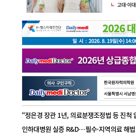
서 65개
고대·이대·
고객센터
회사소개
법적고지
“정은경 장관 1년, 의료분쟁조정법 등 진척 
인하대병원 실증 R&D…필수·지역의료 해법