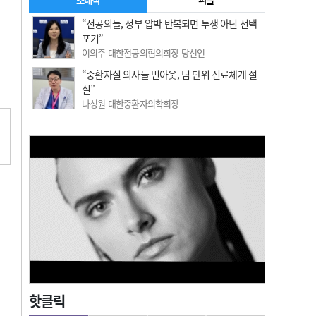
“전공의들, 정부 압박 반복되면 투쟁 아닌 선택
포기”
이의주 대한전공의협의회장 당선인
“중환자실 의사들 번아웃, 팀 단위 진료체계 절
실”
나성원 대한중환자의학회장
핫클릭