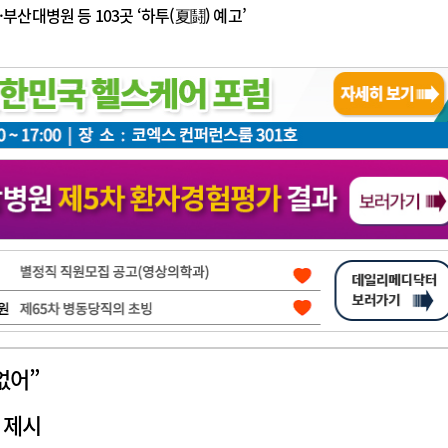
부산대병원 등 103곳 ‘하투(夏鬪) 예고’
광고안내
없어”
 제시