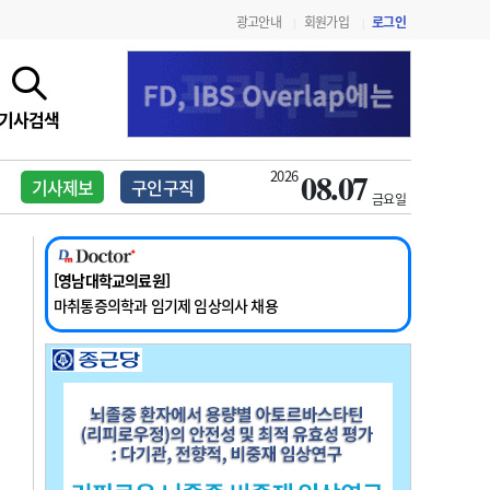
광고안내
회원가입
로그인
|
|
기사검색
08.07
2026
기사제보
구인구직
[서울아산병원]
금요일
2026년 하반기 인턴 모집
[영남대학교의료원]
마취통증의학과 임기제 임상의사 채용
[충남대학교병원]
소아청소년과(소아응급전담) 계약직 의사 공개채용
[동부병원]
계약직(응급의학과 전문의) 직원모집
[이대목동병원]
지침·기준·평가
약제급여 심사 결과
하반기 전공의(레지던트1년차) 모집
[서울아산병원]
2026년 하반기 인턴 모집
[영남대학교의료원]