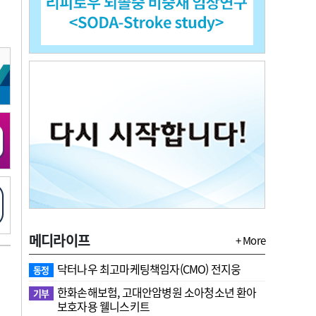
마취통증의학과 임기제 임상의사 채용
메디라이프
+ More
닥터나우 최고마케팅책임자(CMO) 전지웅
동정
한화손해보험, 고대안암병원 소아청소년 환아
기부
보호자용 웰니스키트