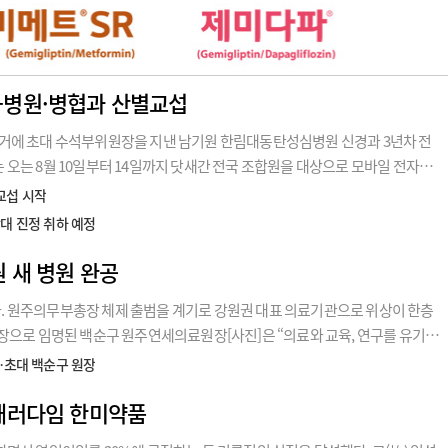
-병원·병협과 산별교섭
거에 초대 수석부위원장을 지낸 남기원 한림대동탄성심병원 신경과 3년차 전
오는 8월 10일부터 14일까지 닷새간 전국 조합원을 대상으로 모바일 전자투
보는 ‘조합원 확대로 더 큰 미래를’ 슬로건으로 내걸었다.남 후보는 “1년 동안 수
교섭 시작
조합이
대 진정 취하 예정
 새 병원 완공
 원주의무부총장 체제 출범을 계기로 강원권 대표 의료기관으로 위상이 한층
장으로 임명된 백순구 원주연세의료원장[사진]은 “의료와 교육, 연구를 유기적
지역·필수·공공의료를 책임지는 국내 대표 의료거점으로 원주연세의료원을 성
…초대 백순구 원장
래를 그려나갈 그에게서
패러다임 한미약품