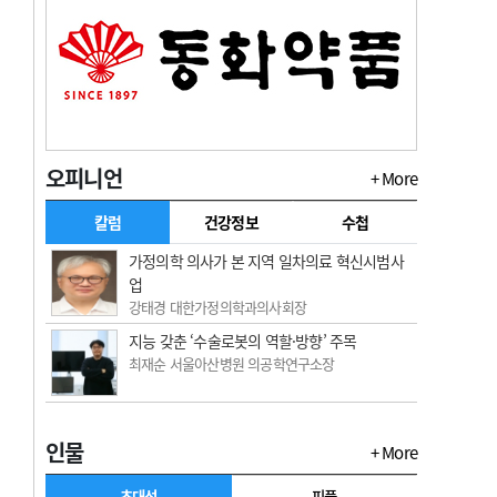
오피니언
+ More
칼럼
건강정보
수첩
가정의학 의사가 본 지역 일차의료 혁신시범사
업
강태경 대한가정의학과의사회장
지능 갖춘 ‘수술로봇의 역할·방향’ 주목
최재순 서울아산병원 의공학연구소장
인물
+ More
초대석
피플