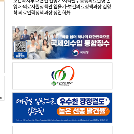
보건복지부 대변인 권병기·지역필수공공의료실장 손
영래·의료자원정책관 임을기-보건의료정책과장 김영
학·의료인력정책과장 정연희外