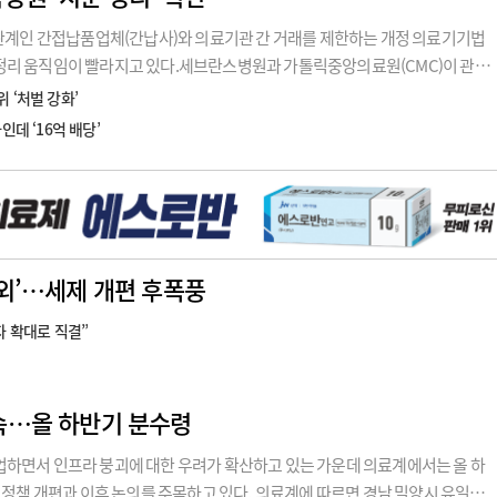
수관계인 간접납품업체(간납사)와 의료기관 간 거래를 제한하는 개정 의료기기법
정리 움직임이 빨라지고 있다.세브란스병원과 가톨릭중앙의료원(CMC)이 관련
서울아산병원과 을지대의료원, 순천향대병원도 매각 절차를 밟거나 추진하고 있
 ‘처벌 강화’
정이 공개되지
데 ‘16억 배당’
외’…세제 개편 후폭풍
자 확대로 직결”
속…올 하반기 분수령
업하면서 인프라 붕괴에 대한 우려가 확산하고 있는 가운데 의료계에서는 올 하
의료정책 개편과 이후 논의를 주목하고 있다. 의료계에 따르면 경남 밀양시 유일