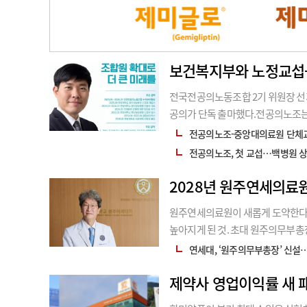
보건복지부와 노정교섭
전국전공의노동조합 2기 위원장 선
공의가 단독 출마했다.전공의노조는 
표를 진행한다고 6일 밝혔다. 남 후
전공의노조-중앙대의료원 단체
석부위원장을 맡아 지내면서 ‘노동
전공의노조, 첫 교섭…백병원 상
2028년 원주연세의료원
원주연세의료원이 새롭게 도약한다.
높아지게 된 것. 초대 원주의무부총
으로 연계하는 거버넌스 구축 및 
연세대, ‘원주의무부총장’ 신설
장시키겠다”고 밝혔다. 새로운 미
제약사 영업이익률 새 