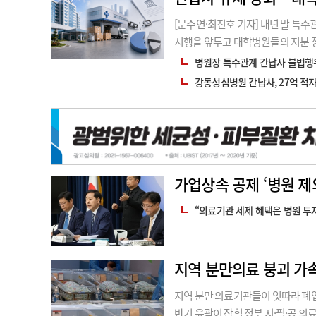
[문수연·최진호 기자] 내년 말 특
시행을 앞두고 대학병원들의 지분 
간납업체 지분을 정리한 데 이어 
병원장 특수관계 간납사 불법행위
다.여기에 아직 구체적인 매각 일
강동성심병원 간납사, 27억 적자인
가업상속 공제 ‘병원 제
“의료기관 세제 혜택은 병원 투
지역 분만의료 붕괴 가
지역 분만 의료기관들이 잇따라 폐
반기 윤곽이 잡힐 정부 지·필·공 