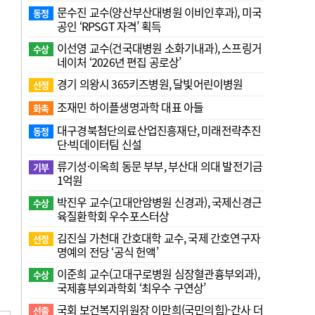
문수진 교수( 양산부산대병원 이비인후과), 미국
동정
공인 ‘RPSGT 자격’ 획득
이선영 교수(건국대병원 소화기내과), 스프링거
수상
네이처 ‘2026년 편집 공로상’
경기 의왕시 365키즈병원, 달빛어린이병원
선정
조재민 하이플생명과학 대표 아들
화촉
대구경북첨단의료산업진흥재단, 미래전략추진
동정
단·빅데이터팀 신설
류기성·이옥희 동문 부부, 부산대 의대 발전기금
기부
1억원
박진우 교수(고대안암병원 신경과), 국제신경근
수상
육질환학회 우수포스터상
김진실 가천대 간호대학 교수, 국제 간호연구자
선정
명예의 전당 ‘공식 헌액’
이준희 교수(고대구로병원 심장혈관흉부외과),
수상
국제흉부외과학회 ‘최우수 구연상’
국회 보건복지위원장 이만희(국민의힘)-간사 더
선출