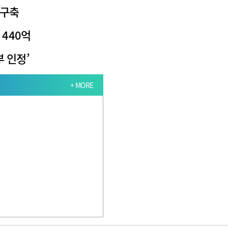
 구축
 440억
 인정’
+ MORE