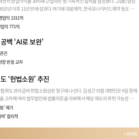
면서 영업이익률 30%에 근접하는 등 기록적인 실적을 달성했다. 고(故) 임성
015년 이후 11년 만에 성과다.여기에 대웅제약, 한국유나이티드제약 등도 외
0%에 육박하는 영업이익률을 달성하면서 제약바이오 산업 성장을
영업익 1311억
영업익 771억
공백 ‘AI로 보완’
 관건
…현장 반응 교차
도 ‘헌법소원’ 추진
회도 관리급여 헌법소원심판 청구에 나선다. 김성근 의협 대변인은 6일 정례
을 고려해 여러 법무법인에 법률자문을 의뢰해서 해당 제도의 위헌 가능성 및
”고 밝혔다.이어 "그 결과 정부의 관리급여 제도가 의료인 진료 자율성과 환
원’ 제기
,
급여’ 합리적
+ MORE