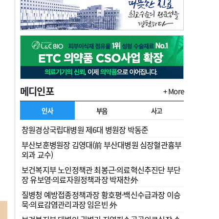
메디인포
+ More
인사
부음
사고
창원경상국립대병원 제6대 병원장 박동준
부산보훈병원장 김영대(前 부산대병원 심장혈관흉부
외과 교수)
보건복지부 노인정책관 최봉근·의료혁신추진단 부단
장 유보영·의료자원정책과장 박재찬外
질병청 예방접종정책과장 황호평·백신수급과장 이승
묵·의료감염관리과장 임은빈 外