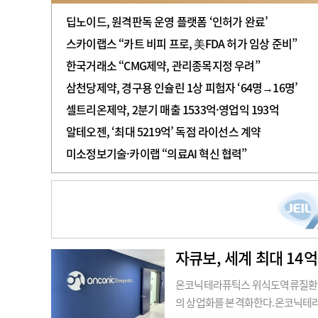
딥노이드, 원격판독 운영 플랫폼 ‘인허가 완료’
스카이랩스 “카트 비피 프로, 美FDA 허가 임상 준비”
한국거래소 “CMG제약, 관리종목지정 우려”
삼천당제약, 경구용 인슐린 1상 피험자 ‘64명→16명’
셀트리온제약, 2분기 매출 1533억·영업익 193억
알테오젠, ‘최대 5219억’ 독점 라이선스 계약
미소정보기술·카이랩 “의료AI 혁신 협력”
자큐보, 세계 최대 14억
온코닉테라퓨틱스 위식도역류질환 신
의 상업화를 본격화한다.온코닉테라