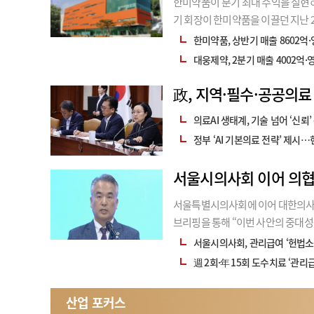
한미약품이 분기 최대 수익을 실현하
기 회장이 한미약품을 이끌던 지난 2
형 성장 및 수익성 제고를 통해 2
한미약품, 상반기 매출 8602억·
대웅제약, 2분기 매출 4002억·
政, 지역·필수·공공의료 
의료AI 생태계, 기술 넘어 ‘신뢰’
정부 ‘AI 기본의료 전략’ 제시
서울시의사회 이어 의협
서울특별시의사회에 이어 대한의사협
브리핑을 통해 “이번 사안의 중대성
헌법소원심판 청구 실효성을 검토했다
서울시의사회, 관리급여 ‘헌법소
자 치료 선택권을 과도하게 제한하고
週 2회·年 15회 도수치료 ‘관리
산업 포커스