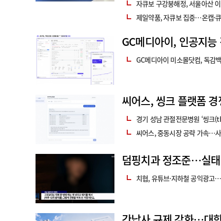
준관리국(Central Drugs Stand
자큐보 구강붕해정, 서울아산 
현지 제조 및 판매 허가
제일약품, 자큐보 집중…온캡·
GC메디아이, 인공지능 
GC메디아이 미소몰닷컴, 독감
씨어스, 씽크 플랫폼 경
경기 성남 관절전문병원 ‘씽크(th
씨어스, 중동시장 공략 가속…사
덤핑치과 정조준…실태 
치협, 유튜브·지하철 공익광고…
간납사 규제 강화…대학병