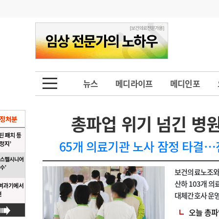
기부
모집
메디인포
인사
부음
오피니언
칼럼
건강정보
금주의 검색어
인물
초대석
피플
뉴스
메디라이프
메디인포
1
의사인력 수급 추
동영상뉴스
2
성분명 처방
총파업 위기 넘긴 병
포토뉴스
포토뉴스
3
AI의료
65개 의료기관 노사 잠정 타결…
4
전공의 모집 결과
메디 Hospital
지역병원
중소병원
보건의료노조와 
5
의사국시 합격률
인포메이션
행정처분
판례
산하 103개 
대체간호사 운영
학회·연수강좌
학회/연수강좌
행사
료노조는 지난 
오늘 총파업