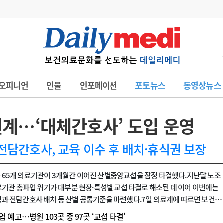
변경
사고
수첩
오피니언
인물
인포메이션
포토뉴스
동영상뉴스
계
6
관리급여 실시
7
지필공 지원책
원계…‘대체간호사’ 도입 운영
8
수련환경 개선
전담간호사, 교육 이수 후 배치·휴식권 보장
9
의과대학 입시
65개 의료기관이 3개월간 이어진 산별중앙교섭을 잠정 타결했다.지난달 노조
10
약가인하
유권해석
정책/통계
공시
의료기관 총파업 위기가 대부분 현장·특성별 교섭 타결로 해소된 데 이어 이번에는
과 전담간호사 배치 등 산별 공통기준을 마련했다.7일 의료계에 따르면 보건의
5일 서울 영등포구 노조 생명홀에서 열린 제6차 보건의료산업 산별중앙교섭에
 예고…병원 103곳 중 97곳 ‘교섭 타결’