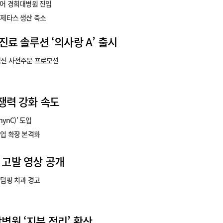
ard Control Organisation, CDSCO)으로부터 미란성 위식도역류질환 치료제로
이어 경희대병원 진입
큐제타스 생산 축소
진료 솔루션 ‘의사랑 A’ 출시
백신 사전주문 프로모션
쟁력 강화 속도
ynC)’ 도입
업 확장 본격화
고발 영상 공개
덤핑 치과 경고
원 ‘지분 정리’ 확산