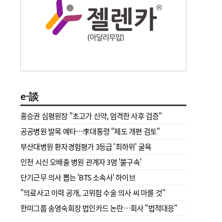
e-談
홍승권 심평원장 " 초고가 신약, 엄격한 사후 검증"
공공병원 발목 예타…李대통령 "제도 개편 검토"
부산대병원 환자경험평가 3등급 '최하위' 굴욕
인천 시신 오배출 병원 관계자 3명 '불구속'
단기근무 의사 뽑는 'BTS 소속사' 하이브
"의료사고 이력 공개, 고위험 수술 의사 씨 마를 것"
한미그룹 송영숙회장 법인카드 논란…회사 "법적대응"