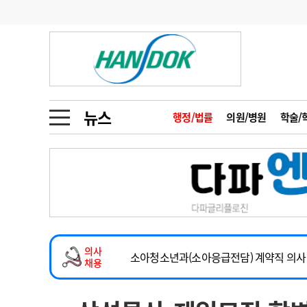
기부
모집
메디인포
인사
부음
오피니언
칼럼
건강정보
금주의 검색어
인물
초대석
피플
뉴스
행정/법률
의원/병원
학술/
1
의사인력 수급 추
동영상뉴스
2
성분명 처방
포토뉴스
포토뉴스
3
AI의료
2026년 하반기 인턴 모집
4
전공의 모집 결과
메디 Hospital
지역병원
중소병원
마취통증의학과 임기제 임상의사 채용
5
의사국시 합격률
의사
인포메이션
행정처분
판례
소아청소년과(소아응급전담) 계약직 의사
채용
계약직(응급의학과 전문의) 직원모집
학회·연수강좌
학회/연수강좌
행사