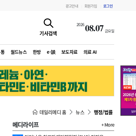
광고안내
회원가입
로그인
|
|
08.07
2026
금요일
기사검색
유통
월드뉴스
한방
e-談
보도자료
의료 AI
지침·기준·평가
약제급여 심사 결과
데일리메디 홈
뉴스
행정/법률
메디라이프
+ More