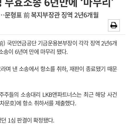
 무효소송 6년만에 ‘마무리’
~2026-08-15
광고안내
’…문형표 前 복지부장관 징역 2년6개월
~2026-08-31
채용시까지
(前) 국민연금공단 기금운용본부장이 각각 징역 2년6개
소송이 6년여 만에 마무리 됐다.
라며 낸 소송에서 항소를 취하, 재판이 종료됐기 때문
 주주들의 소송대리 LKB앤파트너스는 최근 해당 사건
 차문호)에 항소 취하서를 제출했다.
했던 1심 판결이 확정됐다.