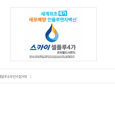
메일주소무단수집거부
|
일리메디 | 발행인 : 안순범 | 편집인 : 박대진
 11월 5일
 |청소년보호책임자 : 박대진