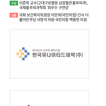
이준희 교수(고대구로병원 심장혈관흉부외과),
수상
국제흉부외과학회 ‘최우수 구연상’
국회 보건복지위원장 이만희(국민의힘)-간사 더
선출
불어민주당 서영석 의원·국민의힘 백종헌 의원