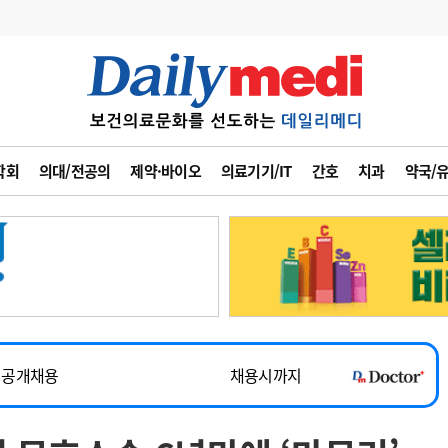
변경
사고
수첩
학회
의대/전공의
제약·바이오
의료기기/IT
간호
치과
약국/
계
6
관리급여 실시
7
지필공 지원책
8
수련환경 개선
~2026-08-31
9
의과대학 입시
채용시까지
10
약가인하
유권해석
정책/통계
공시
 공개채용
채용시까지
채용시까지