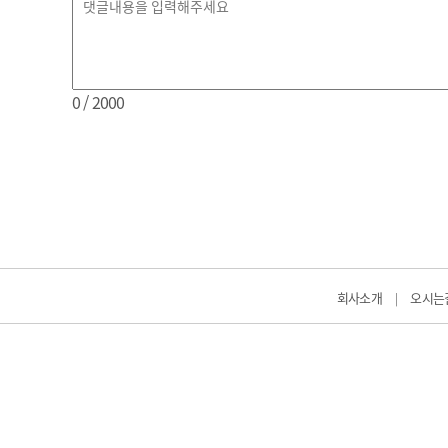
0
/ 2000
회사소개
오시는
|
(주)데일리메디
발행소주소 : 
발행소전화번호 
정보제공사업 신고
Mobile