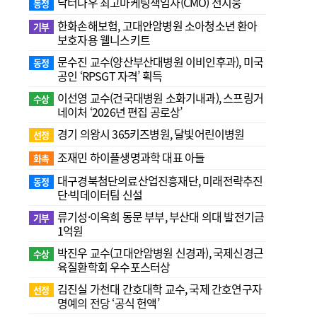
닥터나우 최고마케팅책임자(CMO) 전지웅
동정
한화손해보험, 고대안암병원 소아청소년 환아
기부
보호자용 웰니스키트
문수진 교수( 양산부산대병원 이비인후과), 미국
동정
공인 ‘RPSGT 자격’ 획득
이선영 교수(건국대병원 소화기내과), 스프링거
수상
네이처 ‘2026년 편집 공로상’
경기 의왕시 365키즈병원, 달빛어린이병원
선정
조재민 하이플생명과학 대표 아들
화촉
대구경북첨단의료산업진흥재단, 미래전략추진
동정
단·빅데이터팀 신설
류기성·이옥희 동문 부부, 부산대 의대 발전기금
기부
1억원
박진우 교수(고대안암병원 신경과), 국제신경근
수상
육질환학회 우수포스터상
김진실 가천대 간호대학 교수, 국제 간호연구자
선정
명예의 전당 ‘공식 헌액’