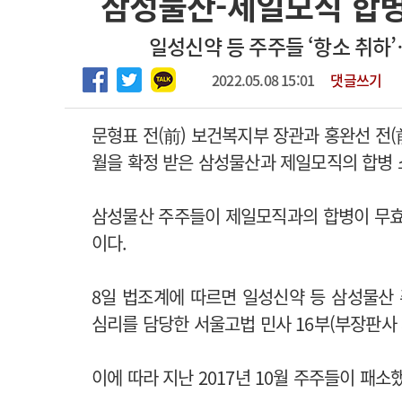
삼성물산-제일모직 합병
하반기 전공의(레지던트1년차) 모집
고객센터
회사소개
법적고지
일성신약 등 주주들 ‘항소 취하
2026년 하반기 인턴 모집
마취통증의학과 임기제 임상의사 채용
2022.05.08 15:01
댓글쓰기
문형표 전(前) 보건복지부 장관과 홍완선 전
월을 확정 받은 삼성물산과 제일모직의 합병 
삼성물산 주주들이 제일모직과의 합병이 무효
이다.
8일 법조계에 따르면 일성신약 등 삼성물산
심리를 담당한 서울고법 민사 16부(부장판사
이에 따라 지난 2017년 10월 주주들이 패소