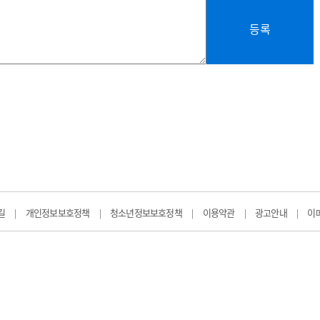
등록
길
개인정보보호정책
청소년정보보호정책
이용약관
광고안내
이
|
|
|
|
|
 | 등록번호 : 서울 아 00396 | 등록연월일 : 2007년 7월 10일 | 제호 : 데
04598 서울특별시 중구 동호로11길 39 전진빌딩 3층 | 발행연월일 : 2002년
: 02-927-8955~6 | 팩스 02-2231-9275 | 등록번호 114-86-23062
번호 : 서울청 제 2014-15호 | E-mail : webmaster@dailymedi.com