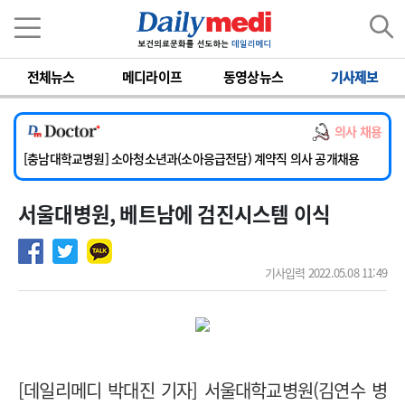
이름
비밀번호
전체뉴스
메디라이프
동영상뉴스
기사제보
[서울아산병원] 2026년 하반기 인턴 모집
의사 채용
[영남대학교의료원] 마취통증의학과 임기제 임상의사 채용
[충남대학교병원] 소아청소년과(소아응급전담) 계약직 의사 공개채용
[동부병원] 계약직(응급의학과 전문의) 직원모집
서울대병원, 베트남에 검진시스템 이식
[이대목동병원] 하반기 전공의(레지던트1년차) 모집
[서울아산병원] 2026년 하반기 인턴 모집
[영남대학교의료원] 마취통증의학과 임기제 임상의사 채용
기사입력 2022.05.08 11:49
[데일리메디 박대진 기자] 서울대학교병원(김연수 병