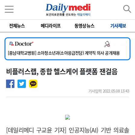
이름
비밀번호
전체뉴스
메디라이프
동영상뉴스
기사제보
[서울아산병원] 2026년 하반기 인턴 모집
의사 채용
[영남대학교의료원] 마취통증의학과 임기제 임상의사 채용
[충남대학교병원] 소아청소년과(소아응급전담) 계약직 의사 공개채용
[동부병원] 계약직(응급의학과 전문의) 직원모집
비플러스랩, 종합 헬스케어 플랫폼 잰걸음
[이대목동병원] 하반기 전공의(레지던트1년차) 모집
[서울아산병원] 2026년 하반기 인턴 모집
[영남대학교의료원] 마취통증의학과 임기제 임상의사 채용
기사입력 2022.05.08 13:43
[데일리메디 구교윤 기자] 인공지능(AI) 기반 의료솔