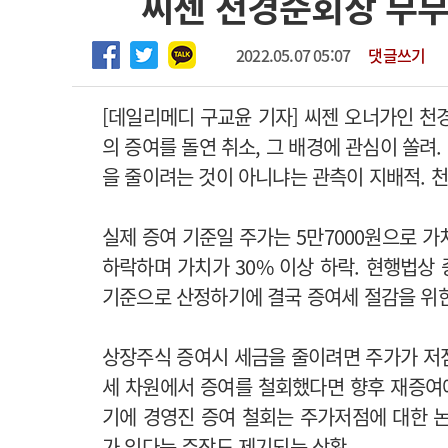
씨젠 천경준회장 부부,
하반기 전공의(레지던트1년차) 모집
고객센터
회사소개
법적고지
2026년 하반기 인턴 모집
2022.05.07 05:07
댓글쓰기
마취통증의학과 임기제 임상의사 채용
[데일리메디 구교윤 기자] 씨젠 오너가인 천경
의 증여를 돌연 취소, 그 배경에 관심이 쏠려
을 줄이려는 것이 아니냐는 관측이 지배적. 
실제 증여 기준일 주가는 5만7000원으로 가
하락하며 가치가 30% 이상 하락. 현행법상
기준으로 산정하기에 결국 증여세 절감을 위한
상장주식 증여시 세금을 줄이려면 주가가 저점
세 차원에서 증여를 철회했다면 향후 재증여에
기에 경영진 증여 철회는 주가저점에 대한 
가 있다는 주장도 제기되는 상황.