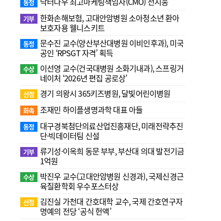
닥터나우 최고마케팅책임자(CMO) 전지웅
동정
한화손해보험, 고대안암병원 소아청소년 환아
기부
보호자용 웰니스키트
문수진 교수( 양산부산대병원 이비인후과), 미국
동정
공인 ‘RPSGT 자격’ 획득
이선영 교수(건국대병원 소화기내과), 스프링거
수상
네이처 ‘2026년 편집 공로상’
경기 의왕시 365키즈병원, 달빛어린이병원
선정
조재민 하이플생명과학 대표 아들
화촉
대구경북첨단의료산업진흥재단, 미래전략추진
동정
단·빅데이터팀 신설
류기성·이옥희 동문 부부, 부산대 의대 발전기금
기부
1억원
박진우 교수(고대안암병원 신경과), 국제신경근
수상
육질환학회 우수포스터상
김진실 가천대 간호대학 교수, 국제 간호연구자
선정
명예의 전당 ‘공식 헌액’