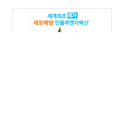
메일주소무단수집거부
|
일리메디 | 발행인 : 안순범 | 편집인 : 박대진
 11월 5일
 |청소년보호책임자 : 박대진