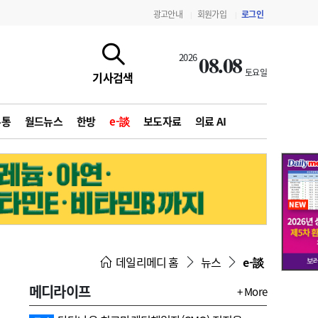
광고안내
회원가입
로그인
|
|
08.08
2026
토요일
기사검색
유통
월드뉴스
한방
e-談
보도자료
의료 AI
지침·기준·평가
약제급여 심사 결과
데일리메디 홈
뉴스
e-談
메디라이프
+ More