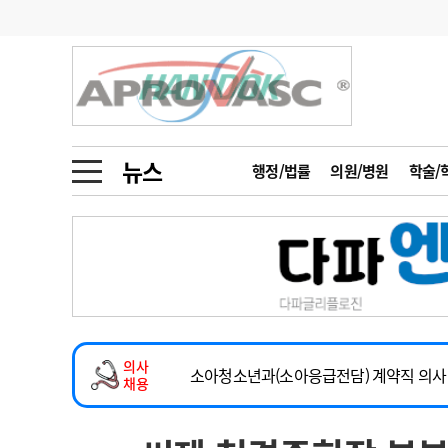
기부
모집
메디인포
인사
부음
오피니언
칼럼
건강정보
금주의 검색어
인물
초대석
피플
뉴스
행정/법률
의원/병원
학술/
1
의사인력 수급 추
동영상뉴스
2
성분명 처방
포토뉴스
포토뉴스
3
AI의료
2026년 하반기 인턴 모집
4
전공의 모집 결과
메디 Hospital
지역병원
중소병원
마취통증의학과 임기제 임상의사 채용
5
의사국시 합격률
의사
인포메이션
행정처분
판례
소아청소년과(소아응급전담) 계약직 의사
채용
계약직(응급의학과 전문의) 직원모집
학회·연수강좌
학회/연수강좌
행사