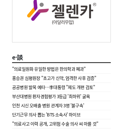
e-談
"의료일원화 유일한 방법은 한의학과 폐과"
홍승권 심평원장 " 초고가 신약, 엄격한 사후 검증"
공공병원 발목 예타…李대통령 "제도 개편 검토"
부산대병원 환자경험평가 3등급 '최하위' 굴욕
인천 시신 오배출 병원 관계자 3명 '불구속'
단기근무 의사 뽑는 'BTS 소속사' 하이브
"의료사고 이력 공개, 고위험 수술 의사 씨 마를 것"