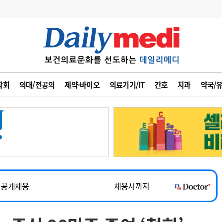
변경
사고
수첩
학회
의대/전공의
제약·바이오
의료기기/IT
간호
치과
약국/
계
6
관리급여 실시
7
지필공 지원책
8
수련환경 개선
~2026-08-31
9
의과대학 입시
채용시까지
10
약가인하
유권해석
정책/통계
공시
 공개채용
채용시까지
채용시까지