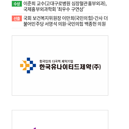
이준희 교수(고대구로병원 심장혈관흉부외과),
수상
국제흉부외과학회 ‘최우수 구연상’
국회 보건복지위원장 이만희(국민의힘)-간사 더
선출
불어민주당 서영석 의원·국민의힘 백종헌 의원