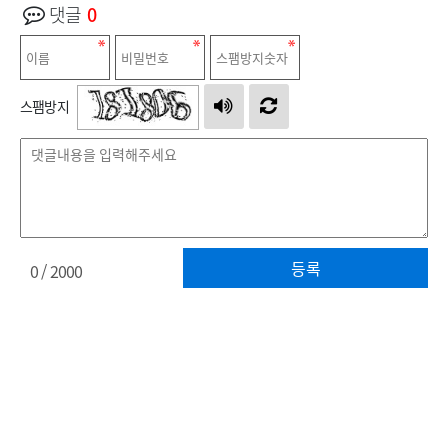
댓글
0
스팸방지
등록
0
/ 2000