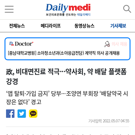
이름
비밀번호
전체뉴스
메디라이프
동영상뉴스
기사제보
[서울아산병원] 2026년 하반기 인턴 모집
의사 채용
[영남대학교의료원] 마취통증의학과 임기제 임상의사 채용
[충남대학교병원] 소아청소년과(소아응급전담) 계약직 의사 공개채용
[동부병원] 계약직(응급의학과 전문의) 직원모집
政, 비대면진료 적극···약사회, 약 배달 플랫폼
[이대목동병원] 하반기 전공의(레지던트1년차) 모집
[서울아산병원] 2026년 하반기 인턴 모집
강경
[영남대학교의료원] 마취통증의학과 임기제 임상의사 채용
‘앱 탈퇴·가입 금지’ 당부···조양연 부회장 ‘배달약국 시
장은 없다’ 경고
기사입력 2022.05.07 04:55