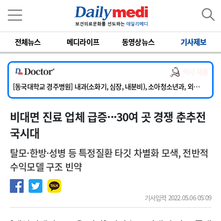
이름
비밀번호
전체뉴스
메디라이프
동영상뉴스
기사제보
[서울아산병원] 2026년 하반기 인턴 모집
의사 채용
[명지병원] 하반기 전공의(인턴) 모집
[동국대학교 경주병원] 내과(소화기, 심장, 내분비), 소아청소년과, 외과, 심장혈관흉부외과, 이비인후과, 병리과 교원 초빙
[국립암센터] 진단검사의학과 정규직 의사직 초빙
비대면 진료 업체 급증···30여 곳 경쟁 춘추전
[인제대학교해운대백병원] 치과 진료교수 모집 공고
[서울아산병원] 2026년 하반기 인턴 모집
국시대
[명지병원] 하반기 전공의(인턴) 모집
탈모·한방·성병 등 특정질환 타깃 차별화 모색, 전반적
수익모델 구조 빈약
기사입력 2022.05.06 05:09