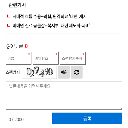
관련기사
시대적 흐름 수용···의협, 원격의료 '대안' 제시
비대면 진료 급물살···복지부 '내년 제도화 목표'
댓글
0
스팸방지
등록
0
/ 2000