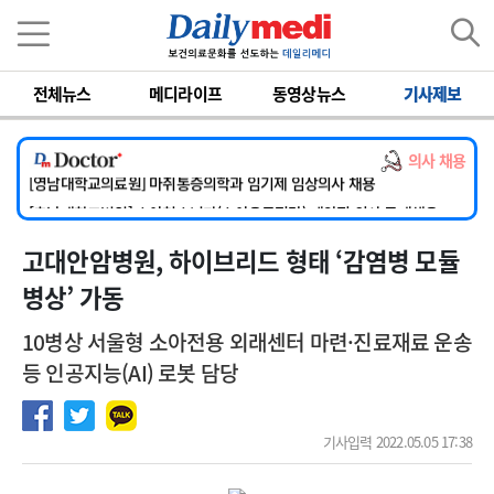
이름
비밀번호
전체뉴스
메디라이프
동영상뉴스
기사제보
[서울아산병원] 2026년 하반기 인턴 모집
의사 채용
[영남대학교의료원] 마취통증의학과 임기제 임상의사 채용
[충남대학교병원] 소아청소년과(소아응급전담) 계약직 의사 공개채용
[동부병원] 계약직(응급의학과 전문의) 직원모집
고대안암병원, 하이브리드 형태 ‘감염병 모듈
[이대목동병원] 하반기 전공의(레지던트1년차) 모집
[서울아산병원] 2026년 하반기 인턴 모집
병상’ 가동
[영남대학교의료원] 마취통증의학과 임기제 임상의사 채용
10병상 서울형 소아전용 외래센터 마련·진료재료 운송
등 인공지능(AI) 로봇 담당
기사입력 2022.05.05 17:38