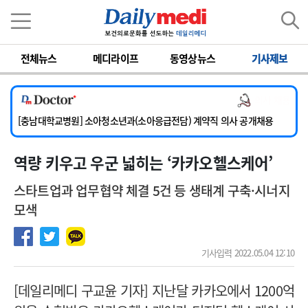
이름
비밀번호
전체뉴스
메디라이프
동영상뉴스
기사제보
[서울아산병원] 2026년 하반기 인턴 모집
의사 채용
[영남대학교의료원] 마취통증의학과 임기제 임상의사 채용
[충남대학교병원] 소아청소년과(소아응급전담) 계약직 의사 공개채용
[동부병원] 계약직(응급의학과 전문의) 직원모집
역량 키우고 우군 넓히는 ‘카카오헬스케어’
[이대목동병원] 하반기 전공의(레지던트1년차) 모집
[서울아산병원] 2026년 하반기 인턴 모집
스타트업과 업무협약 체결 5건 등 생태계 구축·시너지
[영남대학교의료원] 마취통증의학과 임기제 임상의사 채용
모색
기사입력 2022.05.04 12:10
[데일리메디 구교윤 기자] 지난달 카카오에서 1200억