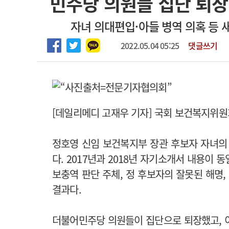
민주당 의원들 집단 퇴장
2026년 하반기 인턴 모집
고객센터
회사소개
법적고지
자녀 의대편입·아들 병역 의혹 등 
마취통증의학과 임기제 임상의사 채용
2022.05.04 05:25
댓글쓰기
[데일리메디 고재우 기자] 국회 보건복지위원회
정호영 신임 보건복지부 장관 후보자 자녀의
다. 2017년과 2018년 자기소개서 내용이 동
보충역 판단 주체, 정 후보자의 잘못된 해명,
결과다.
더불어민주당 의원들이 집단으로 퇴장했고, 