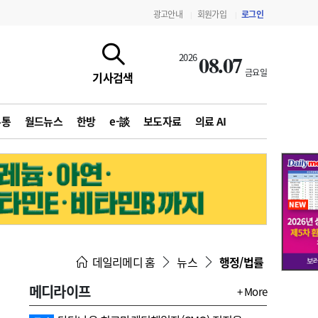
광고안내
회원가입
로그인
|
|
08.07
2026
금요일
기사검색
유통
월드뉴스
한방
e-談
보도자료
의료 AI
지침·기준·평가
약제급여 심사 결과
데일리메디 홈
뉴스
행정/법률
메디라이프
+ More