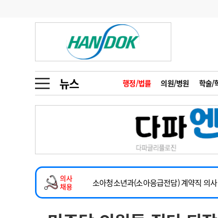
기부
모집
메디인포
인사
부음
오피니언
칼럼
건강정보
금주의 검색어
인물
초대석
피플
뉴스
행정/법률
의원/병원
학술/
1
의사인력 수급 추
동영상뉴스
2
성분명 처방
2026년 하반기 인턴 모집
포토뉴스
포토뉴스
3
AI의료
마취통증의학과 임기제 임상의사 채용
4
전공의 모집 결과
메디 Hospital
지역병원
중소병원
소아청소년과(소아응급전담) 계약직 의사
5
의사국시 합격률
의사
인포메이션
행정처분
판례
계약직(응급의학과 전문의) 직원모집
채용
하반기 전공의(레지던트1년차) 모집
학회·연수강좌
학회/연수강좌
행사