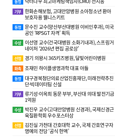
닥터나우 최고마케팅책임자(CMO) 전지웅
동정
한화손해보험, 고대안암병원 소아청소년 환아
기부
보호자용 웰니스키트
문수진 교수( 양산부산대병원 이비인후과), 미국
동정
공인 ‘RPSGT 자격’ 획득
이선영 교수(건국대병원 소화기내과), 스프링거
수상
네이처 ‘2026년 편집 공로상’
경기 의왕시 365키즈병원, 달빛어린이병원
선정
조재민 하이플생명과학 대표 아들
화촉
대구경북첨단의료산업진흥재단, 미래전략추진
동정
단·빅데이터팀 신설
류기성·이옥희 동문 부부, 부산대 의대 발전기금
기부
1억원
박진우 교수(고대안암병원 신경과), 국제신경근
수상
육질환학회 우수포스터상
김진실 가천대 간호대학 교수, 국제 간호연구자
선정
명예의 전당 ‘공식 헌액’