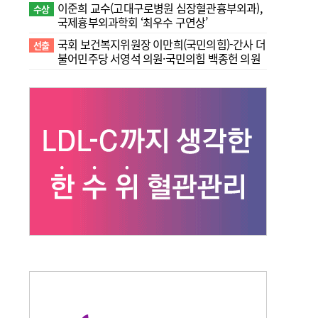
이준희 교수(고대구로병원 심장혈관흉부외과),
수상
국제흉부외과학회 ‘최우수 구연상’
국회 보건복지위원장 이만희(국민의힘)-간사 더
선출
불어민주당 서영석 의원·국민의힘 백종헌 의원