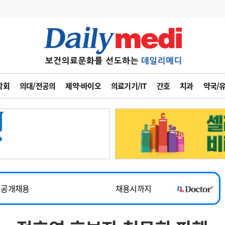
변경
사고
수첩
학회
의대/전공의
제약·바이오
의료기기/IT
간호
치과
약국/
계
6
관리급여 실시
7
지필공 지원책
~2026-08-31
8
수련환경 개선
채용시까지
9
의과대학 입시
 공개채용
채용시까지
10
약가인하
유권해석
정책/통계
공시
채용시까지
~2026-08-15