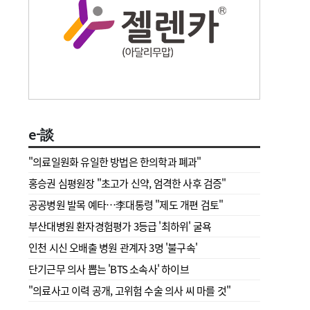
e-談
"의료일원화 유일한 방법은 한의학과 폐과"
홍승권 심평원장 " 초고가 신약, 엄격한 사후 검증"
공공병원 발목 예타…李대통령 "제도 개편 검토"
부산대병원 환자경험평가 3등급 '최하위' 굴욕
인천 시신 오배출 병원 관계자 3명 '불구속'
단기근무 의사 뽑는 'BTS 소속사' 하이브
"의료사고 이력 공개, 고위험 수술 의사 씨 마를 것"