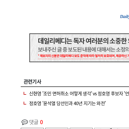
관련기사
신현영 '조민 면허취소 어떻게 생각' vs 정호영 후보자 '
정호영 '윤석열 당선인과 40년 지기는 와전'
댓글
0