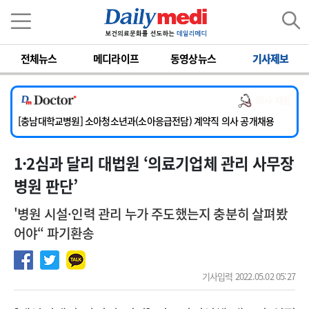
이름
비밀번호
전체뉴스
메디라이프
동영상뉴스
기사제보
[서울아산병원] 2026년 하반기 인턴 모집
의사 채용
[영남대학교의료원] 마취통증의학과 임기제 임상의사 채용
[충남대학교병원] 소아청소년과(소아응급전담) 계약직 의사 공개채용
[동부병원] 계약직(응급의학과 전문의) 직원모집
1·2심과 달리 대법원 ‘의료기업체 관리 사무장
[이대목동병원] 하반기 전공의(레지던트1년차) 모집
[서울아산병원] 2026년 하반기 인턴 모집
병원 판단’
[영남대학교의료원] 마취통증의학과 임기제 임상의사 채용
'병원 시설·인력 관리 누가 주도했는지 충분히 살펴봤
어야“ 파기환송
기사입력 2022.05.02 05:27