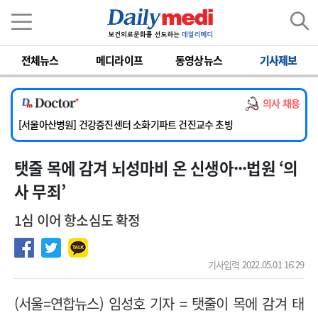
이름
비밀번호
전체뉴스
메디라이프
동영상뉴스
기사제보
[단국대학교병원] 임상전담교원 및 전임의 초빙
의사 채용
[해운대부민병원] [해운대] 2026년 하반기 인턴 모집
[서울아산병원] 건강증진센터 소화기파트 건진교수 초빙
[충남대학교병원] [세종] 임상교수요원(류마티스내과) 공개채용 상시모집
탯줄 목에 감겨 뇌성마비 온 신생아···법원 ‘의
[이대서울병원] 정형외과 일반의 초빙
[단국대학교병원] 임상전담교원 및 전임의 초빙
사 무죄’
[해운대부민병원] [해운대] 2026년 하반기 인턴 모집
1심 이어 항소심도 확정
기사입력 2022.05.01 16:29
(서울=연합뉴스) 임성호 기자 = 탯줄이 목에 감겨 태