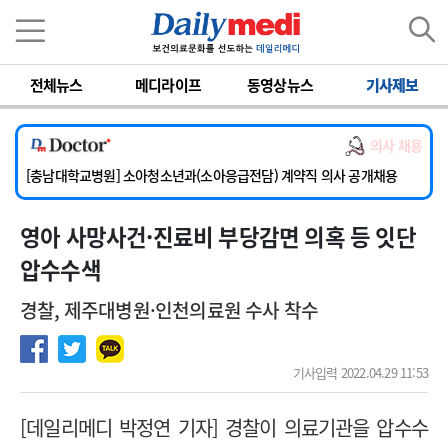
이름
비밀번호
전체뉴스
메디라이프
동영상뉴스
기사제보
[서울아산병원] 2026년 하반기 인턴 모집
의사 채용
[영남대학교의료원] 마취통증의학과 임기제 임상의사 채용
[충남대학교병원] 소아청소년과(소아응급전담) 계약직 의사 공개채용
[동부병원] 계약직(응급의학과 전문의) 직원모집
영아 사망사건·진료비 부당감면 의혹 등 잇단
[이대목동병원] 하반기 전공의(레지던트1년차) 모집
[서울아산병원] 2026년 하반기 인턴 모집
압수수색
[영남대학교의료원] 마취통증의학과 임기제 임상의사 채용
경찰, 제주대병원·인천의료원 수사 착수
기사입력 2022.04.29 11:53
[데일리메디 박정연 기자] 경찰이 의료기관을 압수수